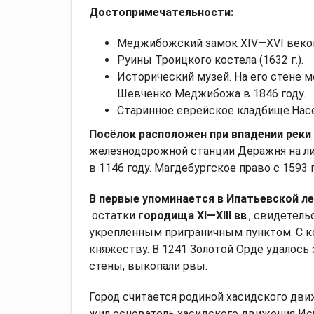
Достопримечательности:
Меджибожский замок XIV—XVI веков.
Руины Троицкого костела (1632 г.).
Исторический музей. На его стене 
Шевченко Меджибожа в 1846 году.
Старинное еврейское кладбище.Насел
Посёлок расположен при впадении реки
железнодорожной станции Деражня на л
в 1146 году. Магдебургское право с 1593 г
В первые упоминается в Ипатьевской ле
остатки
городища XI—XIII вв
., свидетел
укрепленным приграничным пунктом. С к
княжеству. В 1241 Золотой Орде удалось 
стены, выкопали рвы.
Город считается родиной хасидского движ
жил основатель хасидского движения Иср