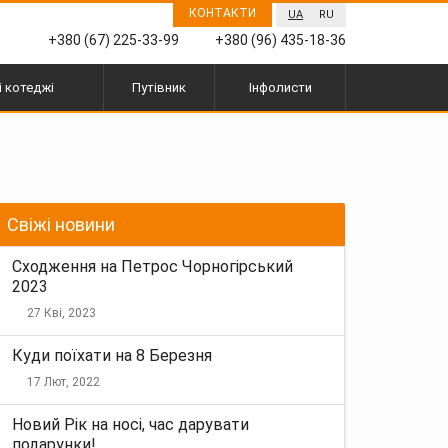
КОНТАКТИ
UA
RU
+380 (67) 225-33-99
+380 (96) 435-18-36
і котеджі
Путівник
Інфолисти
Свіжі новини
Сходження на Петрос Чорногірський
2023
27 Кві, 2023
Куди поїхати на 8 Березня
17 Лют, 2022
Новий Рік на носі, час дарувати
подарунки!