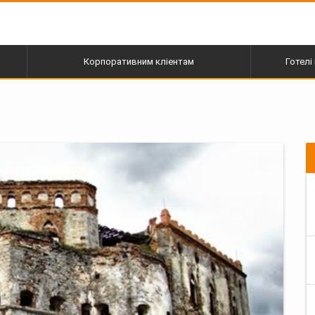
Корпоративним кліентам
Готелі 
пі