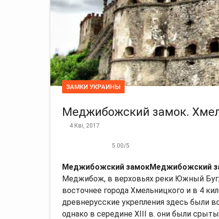
ЗАМКИ УКРАИНЫ
Меджибожский замок. Хмел
4 Кві, 2017
5.00
/
5
Меджибожский замок
Меджибожский за
Меджибож, в верховьях реки Южный Буг, 
восточнее города Хмельницкого и в 4 к
древнерусские укрепления здесь были в
однако в середине XIII в. они были срыты