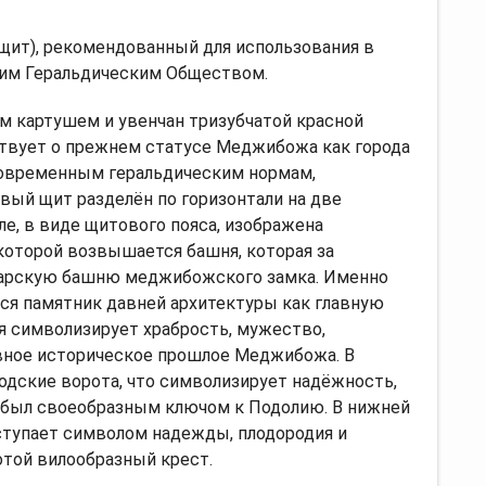
 щит), рекомендованный для использования в
им Геральдическим Обществом.
 картушем и увенчан тризубчатой красной
ствует о прежнем статусе Меджибожа как города
современным геральдическим нормам,
вый щит разделён по горизонтали на две
ле, в виде щитового пояса, изображена
 которой возвышается башня, которая за
арскую башню меджибожского замка. Именно
я памятник давней архитектуры как главную
я символизирует храбрость, мужество,
авное историческое прошлое Меджибожа. В
дские ворота, что символизирует надёжность,
я был своеобразным ключом к Подолию. В нижней
ыступает символом надежды, плодородия и
отой вилообразный крест.