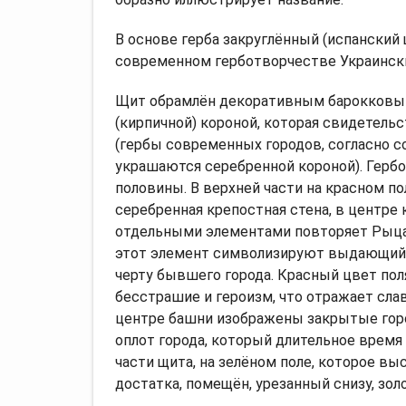
В основе герба закруглённый (испанский
современном герботворчестве Украинск
Щит обрамлён декоративным барокковым
(кирпичной) короной, которая свидетель
(гербы современных городов, согласно 
украшаются серебренной короной). Гербо
половины. В верхней части на красном по
серебренная крепостная стена, в центре
отдельными элементами повторяет Рыц
этот элемент символизируют выдающийс
черту бывшего города. Красный цвет пол
бесстрашие и героизм, что отражает сл
центре башни изображены закрытые горо
оплот города, который длительное врем
части щита, на зелёном поле, которое в
достатка, помещён, урезанный снизу, зол