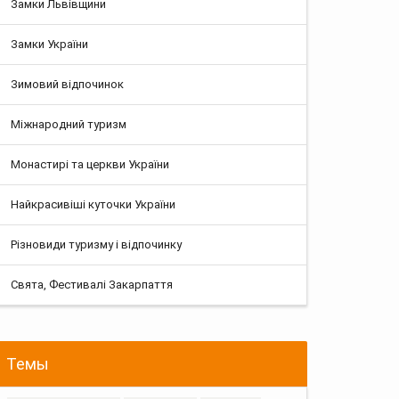
Замки Львівщини
Замки України
Зимовий відпочинок
Міжнародний туризм
Монастирі та церкви України
Найкрасивіші куточки України
Різновиди туризму і відпочинку
Свята, Фестивалі Закарпаття
Темы