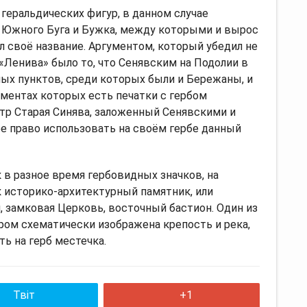
 геральдических фигур, в данном случае
– Южного Буга и Бужка, между которыми и вырос
ил своё название. Аргументом, который убедил не
«Ленива» было то, что Сенявским на Подолии в
ых пунктов, среди которых были и Бережаны, и
ументах которых есть печатки с гербом
тр Старая Синява, заложенный Сенявскими и
ее право использовать на своём гербе данный
в разное время гербовидных значков, на
 историко-архитектурный памятник, или
 замковая Церковь, восточный бастион. Один из
ором схематически изображена крепость и река,
ь на герб местечка.
Твіт
+1