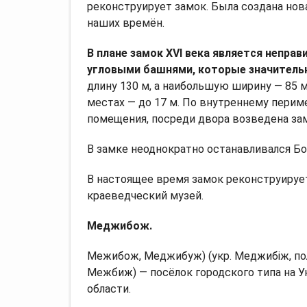
реконструирует замок. Была создана нов
наших времён.
В плане замок XVI века является непр
угловыми башнями, которые значитель
длину 130 м, а наибольшую ширину — 85 м
местах — до 17 м. По внутреннему пери
помещения, посреди двора возведена за
В замке неоднократно останавливался Б
В настоящее время замок реконструируе
краеведческий музей.
Меджибож.
Межибож, Меджибуж) (укр. Меджибіж, польск. 
Межбиж) — посёлок городского типа на 
области.