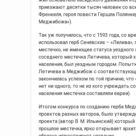
приезжают десятки тысяч человек со вс
Френкеля, героя повести Гершла Полянке
Меджибожа»).
Так уж получилось, что с 1593 года, со в
использовал герб Сенявских – «Лелива», 
местечко, не имеющее статуса уездного 
соседнего местечка Летичева, который х
населения, был уездным городом. Попыт
Летичева в Меджибож с соответствующи
закончилась успехом по той причине, что
нет ни одного, то не из кого учреждать 
населения местечка составляли евреи).
Итогом конкурса по созданию герба Мед
проектов разных авторов, было утвержд
проекта (автор В. М. Ильинский) которы
прошлое местечка, ярко открывает архи
образно иллюстрирует название.