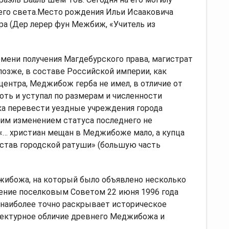
его света.Место рождения Ильи Исааковича
ра (Дер лерер фун Межбиж, «Учитель из
ремени получения Магдебурского права, магистрат
позже, в составе Российской империи, как
центра, Меджибож герба не имел, в отличие от
оть и уступал по размерам и численности
ка перевести уездные учреждения города
м изменением статуса последнего не
 «… христиан мещан в Меджибоже мало, а купца
состав городской ратуши» (большую часть
жибожа, на который было объявлено несколько
ение поселковым Советом 22 июня 1996 года
й наиболее точно раскрывает историческое
тектурное обличие древнего Меджибожа и