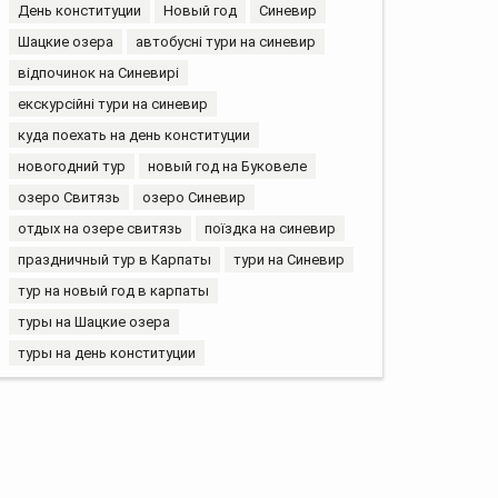
День конституции
Новый год
Синевир
Шацкие озера
автобусні тури на синевир
відпочинок на Синевирі
екскурсійні тури на синевир
куда поехать на день конституции
новогодний тур
новый год на Буковеле
озеро Свитязь
озеро Синевир
отдых на озере свитязь
поїздка на синевир
праздничный тур в Карпаты
тури на Синевир
тур на новый год в карпаты
туры на Шацкие озера
туры на день конституции