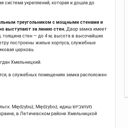
ая система укреплений, которая и дошла до
авильным треугольником с мощными стенами и
но выступают за линию стен.
Двор замка имеет
, толщина стен — до 4 м, высота в высочайших
метру построены жилые корпуса, служебные
мковая церковь.
огдан Хмельницкий.
тся, в служебных помещениях замка расположен
Międzybuż, Międzyboż, идиш מעזשביזש
Украине, в Летичевском районе Хмельницкой