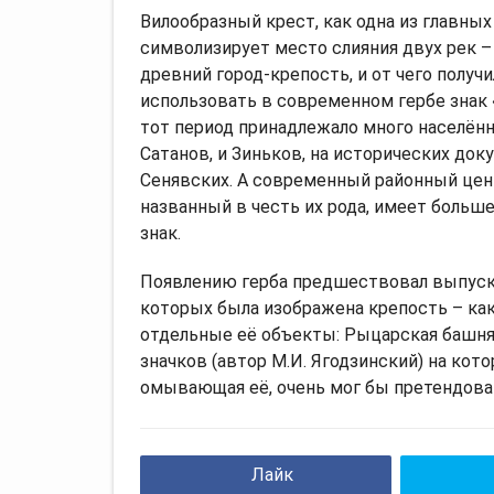
Вилообразный крест, как одна из главных
символизирует место слияния двух рек 
древний город-крепость, и от чего получ
использовать в современном гербе знак 
тот период принадлежало много населённ
Сатанов, и Зиньков, на исторических док
Сенявских. А современный районный цен
названный в честь их рода, имеет больш
знак.
Появлению герба предшествовал выпуск 
которых была изображена крепость – как
отдельные её объекты: Рыцарская башня,
значков (автор М.И. Ягодзинский) на кот
омывающая её, очень мог бы претендоват
Лайк