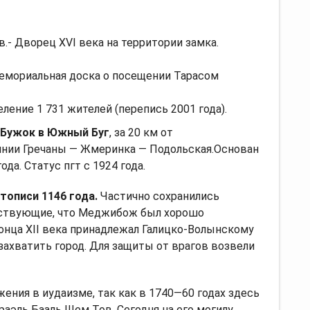
- Дворец XVI века на территории замка.
мемориальная доска о посещении Тарасом
ение 1 731 жителей (перепись 2001 года).
 Бужок в Южный Буг
, за 20 км от
инии Гречаны — Жмеринка — Подольская.Основан
ода. Статус пгт с 1924 года.
тописи 1146 года.
Частично сохранились
ьствующие, что Меджибож был хорошо
онца XII века принадлежал Галицко-Волынскому
захватить город. Для защиты от врагов возвели
ения в иудаизме, так как в 1740—60 годах здесь
аэль Бааль Шем Тов. Сегодня на его могилу