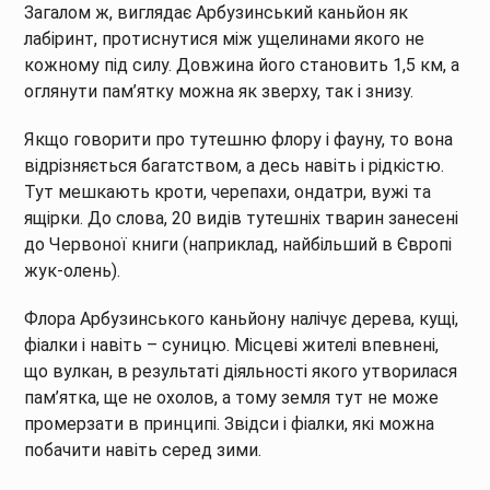
Загалом ж, виглядає Арбузинський каньйон як
лабіринт, протиснутися між ущелинами якого не
кожному під силу. Довжина його становить 1,5 км, а
оглянути пам’ятку можна як зверху, так і знизу.
Якщо говорити про тутешню флору і фауну, то вона
відрізняється багатством, а десь навіть і рідкістю.
Тут мешкають кроти, черепахи, ондатри, вужі та
ящірки. До слова, 20 видів тутешніх тварин занесені
до Червоної книги (наприклад, найбільший в Європі
жук-олень).
Флора Арбузинського каньйону налічує дерева, кущі,
фіалки і навіть – суницю. Місцеві жителі впевнені,
що вулкан, в результаті діяльності якого утворилася
пам’ятка, ще не охолов, а тому земля тут не може
промерзати в принципі. Звідси і фіалки, які можна
побачити навіть серед зими.