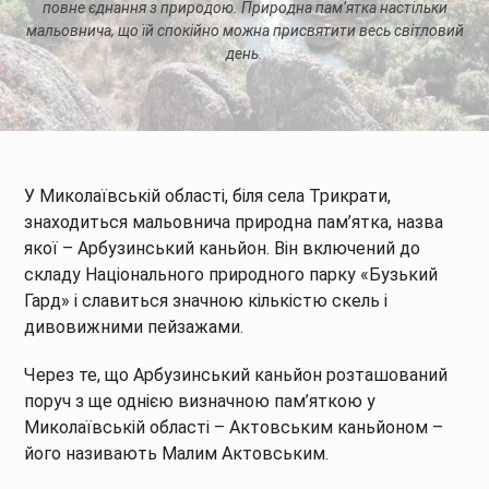
повне єднання з природою. Природна пам’ятка настільки
мальовнича, що їй спокійно можна присвятити весь світловий
день.
У Миколаївській області, біля села Трикрати,
знаходиться мальовнича природна пам’ятка, назва
якої – Арбузинський каньйон. Він включений до
складу Національного природного парку «Бузький
Гард» і славиться значною кількістю скель і
дивовижними пейзажами.
Через те, що Арбузинський каньйон розташований
поруч з ще однією визначною пам’яткою у
Миколаївській області – Актовським каньйоном –
його називають Малим Актовським.