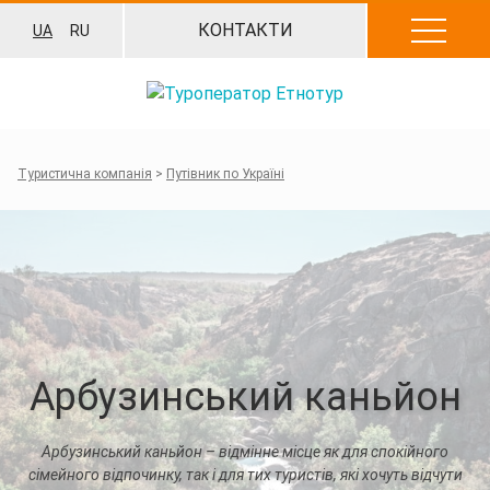
Перейти
КОНТАКТИ
UA
RU
до
вмісту
Туристична компанія
>
Путівник по Україні
Арбузинський каньйон
Арбузинський каньйон – відмінне місце як для спокійного
сімейного відпочинку, так і для тих туристів, які хочуть відчути