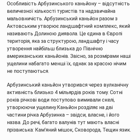
Особливість Арбузинського каньйону – відсутність
величезної кількості туристів та надзвичайна
мальовничість. Арбузинський каньйон разом з
Актовським утворює ландшафтний комплекс, який
називають Долиною диявола. Це єдина в Європі
територія, яка за структурою, ландшафту і часу
утворення найбільш близька до Північно
американських каньйонів. Звісно, за розмірами наші
ущелини набагато менші їх, однак за красою нічим
не поступаються.
Арбузинський каньйон утворився через вулканічну
активність близько 4 мільярдів років тому. Сотні
років річкові води поступово вимивали скелі,
утворюючи ущелину.Каньйон розділяє на дві
частини річка Арбузинка – звідси, власне, і його
назва. До речі, багато валунів тут мають власні
прізвиська: Кам’яний мішок, Сковорода, Тещин язик.