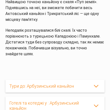
Найвищою точкою каньйону є скеля «Пуп землі».
Піднявшись на неї, ви зможете побачити весь
Актовський каньйон і Трикратський ліс — ще одну
місцеву пам’ятку.
Неподалік розташувалися білі скелі. Їх часто
порівнюють з турецькою Кападокією і Памуккале.
Дістатися туди без супроводу складно, так як немає
покажчиків. Побачивши візуально, ви точно
знайдете шлях.
Тури до: Арбузинський каньйон
Готелі та котеджі у : Арбузинський
каньйон