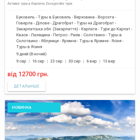
Активні тури в Карпати, Екскурсійні тури
Буковель - Туры в Буковель - Верховина - Ворохта -
Говерла - Ділове - Драгобрат - Туры на Драгобрат -
Закарпатська обл. (Закарпаття) - Карпати - Тури до Карпат -
Кваси - Лазещина - Петрос - Рахів - Солотвино - Туры в
Солотвино - Яблуниця - Яремче - Туры в Яремче - Ясіня -
Туры в Ясиня
9 дней (8 ночей)
9 сер
16 сер
23 сер
30 сер
6 вер
13 вер
від
12700 грн.
ДЕТАЛЬНІШЕ
НОВИНКА