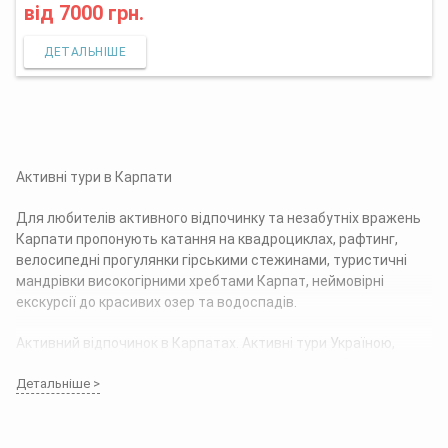
від
7000 грн.
ДЕТАЛЬНІШЕ
Активні тури в Карпати
Для любителів активного відпочинку та незабутніх вражень
Карпати пропонують катання на квадроциклах, рафтинг,
велосипедні прогулянки гірськими стежинами, туристичні
мандрівки високогірними хребтами Карпат, неймовірні
екскурсії до красивих озер та водоспадів.
Активний відпочинок в Карпатах. Активні тури Україною,
активний відпочинок в Карпатах влітку, похід на Говерлу,
Детальніше >
Петрос або Драгобрат,
рафтинг на Чорному Черемоші,
велосипедні екскурсії по Карпатам, катання на квадроциклах