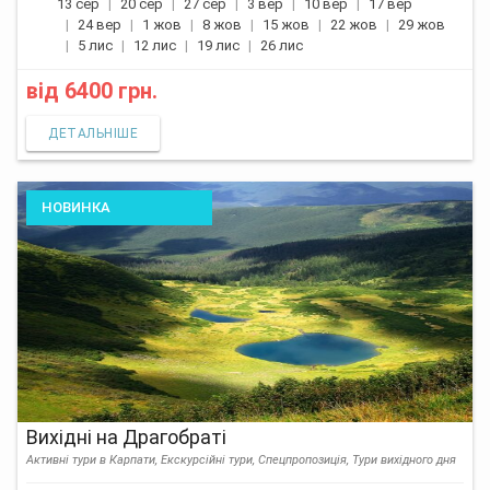
13 сер
20 сер
27 сер
3 вер
10 вер
17 вер
24 вер
1 жов
8 жов
15 жов
22 жов
29 жов
5 лис
12 лис
19 лис
26 лис
від
6400 грн.
ДЕТАЛЬНІШЕ
НОВИНКА
Вихідні на Драгобраті
Активні тури в Карпати, Екскурсійні тури, Спецпропозиція, Тури вихідного дня