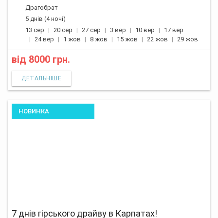
Драгобрат
5 днів (4 ночі)
13 сер
20 сер
27 сер
3 вер
10 вер
17 вер
24 вер
1 жов
8 жов
15 жов
22 жов
29 жов
від
8000 грн.
ДЕТАЛЬНІШЕ
НОВИНКА
7 днів гірського драйву в Карпатах!