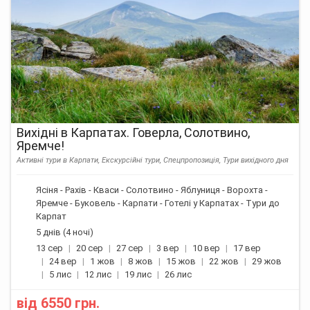
Вихідні в Карпатах. Говерла, Солотвино,
Яремче!
Активні тури в Карпати, Екскурсійні тури, Спецпропозиція, Тури вихідного дня
Ясіня - Рахів - Кваси - Солотвино - Яблуниця - Ворохта -
Яремче - Буковель - Карпати - Готелі у Карпатах - Тури до
Карпат
5 днів (4 ночі)
13 сер
20 сер
27 сер
3 вер
10 вер
17 вер
24 вер
1 жов
8 жов
15 жов
22 жов
29 жов
5 лис
12 лис
19 лис
26 лис
від
6550 грн.