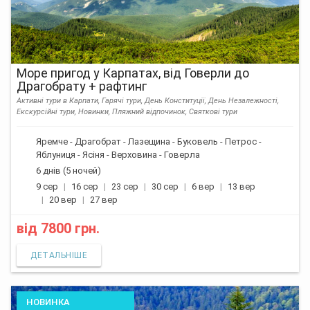
Море пригод у Карпатах, від Говерли до
Драгобрату + рафтинг
Активні тури в Карпати, Гарячі тури, День Конституції, День Незалежності,
Екскурсійні тури, Новинки, Пляжний відпочинок, Святкові тури
Яремче - Драгобрат - Лазещина - Буковель - Петрос -
Яблуниця - Ясіня - Верховина - Говерла
6 днів (5 ночей)
9 сер
16 сер
23 сер
30 сер
6 вер
13 вер
20 вер
27 вер
від
7800 грн.
ДЕТАЛЬНІШЕ
НОВИНКА