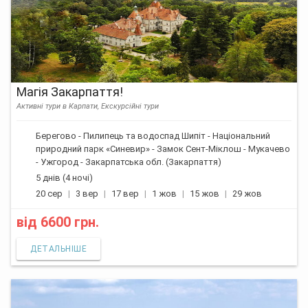
Магія Закарпаття!
Активні тури в Карпати, Екскурсійні тури
Берегово - Пилипець та водоспад Шипіт - Національний
природний парк «Синевир» - Замок Сент-Міклош - Мукачево
- Ужгород - Закарпатська обл. (Закарпаття)
5 днів (4 ночі)
20 сер
3 вер
17 вер
1 жов
15 жов
29 жов
від
6600 грн.
ДЕТАЛЬНІШЕ