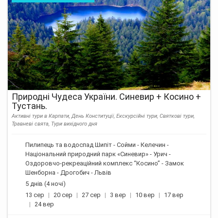
Природні Чудеса України. Синевир + Косино +
Тустань.
Активні тури в Карпати, День Конституції, Екскурсійні тури, Святкові тури,
Травневі свята, Тури вихідного дня
Пилипець та водоспад Шипіт - Сойми - Келечин -
Національний природний парк «Синевир» - Урич -
Оздоровчо-рекреаційний комплекс “Косино” - Замок
Шенборна - Дрогобич - Львів
5 днів (4 ночі)
13 сер
20 сер
27 сер
3 вер
10 вер
17 вер
24 вер