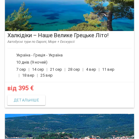
Халкідіки – Наше Велике Грецьке Літо!
Автобусні тури по Европі, Море + Екскурсії
Україна - Греція - Україна
10 днів (9 ночей)
7 сер
14 сер
21 сер
28 сер
4 вер
11 вер
18 вер
25 вер
від
395 €
ДЕТАЛЬНІШЕ