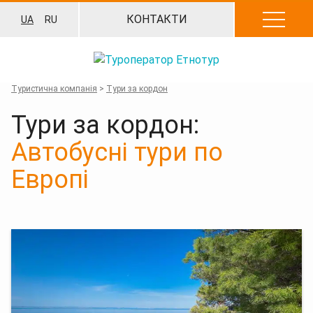
Перейти
КОНТАКТИ
UA
RU
до
вмісту
Туристична компанія
>
Тури за кордон
Тури за кордон:
Автобусні тури по
Европі