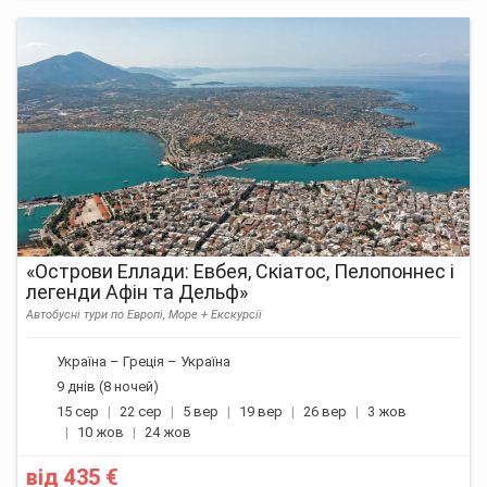
«Острови Еллади: Евбея, Скіатос, Пелопоннес і
легенди Афін та Дельф»
Автобусні тури по Европі, Море + Екскурсії
Україна – Греція – Україна
9 днів (8 ночей)
15 сер
22 сер
5 вер
19 вер
26 вер
3 жов
10 жов
24 жов
від
435 €