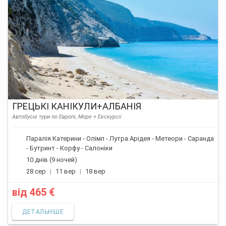
ГРЕЦЬКІ КАНІКУЛИ+АЛБАНІЯ
Автобусні тури по Европі, Море + Екскурсії
Паралія Катерини - Олімп - Лутра Арідея - Метеори - Саранда
- Бутринт - Корфу - Салоніки
10 днів (9 ночей)
28 сер
11 вер
18 вер
від
465 €
ДЕТАЛЬНІШЕ