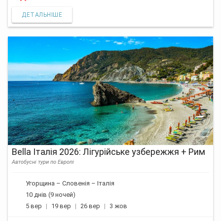
ДЕТАЛЬНІШЕ
Bella Італія 2026: Лігурійське узбережжя + Рим
Автобусні тури по Европі
Угорщина – Словенія – Італія
10 днів (9 ночей)
5 вер
19 вер
26 вер
3 жов