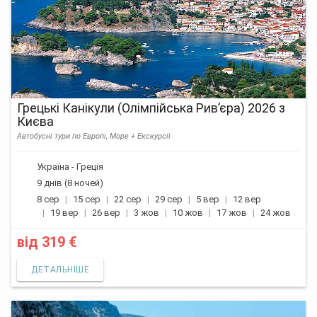
Грецькі Канікули (Олімпійська Рив’єра) 2026 з
Києва
Автобусні тури по Европі, Море + Екскурсії
Україна - Греція
9 днів (8 ночей)
8 сер
15 сер
22 сер
29 сер
5 вер
12 вер
19 вер
26 вер
3 жов
10 жов
17 жов
24 жов
від
319 €
ДЕТАЛЬНІШЕ