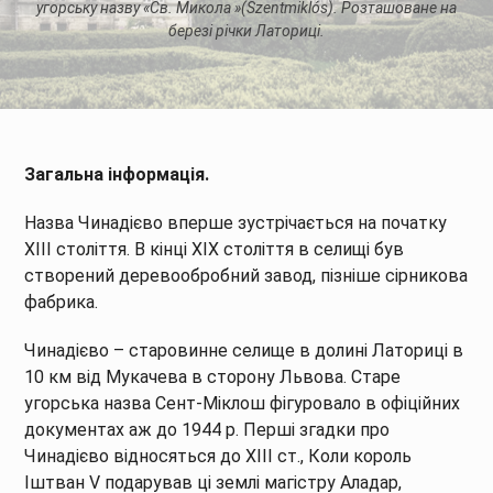
угорську назву «Св. Микола »(Szentmiklós). Розташоване на
березі річки Латориці.
Загальна інформація.
Назва Чинадієво вперше зустрічається на початку
XIII століття. В кінці XIX століття в селищі був
створений деревообробний завод, пізніше сірникова
фабрика.
Чинадієво – старовинне селище в долині Латориці в
10 км від Мукачева в сторону Львова. Старе
угорська назва Сент-Міклош фігуровало в офіційних
документах аж до 1944 р. Перші згадки про
Чинадієво відносяться до XIII ст., Коли король
Іштван V подарував ці землі магістру Аладар,