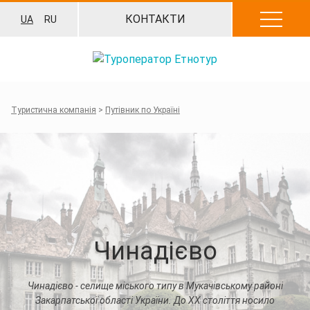
Перейти
КОНТАКТИ
UA
RU
до
вмісту
Туристична компанія
>
Путівник по Україні
Чинадієво
Чинадієво - селище міського типу в Мукачівському районі
Закарпатської області України. До XX століття носило