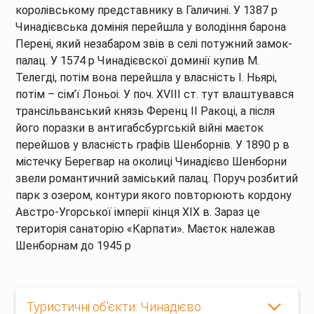
королівському представнику в Галичині. У 1387 р
Чинадієвська домінія перейшла у володіння барона
Перені, який незабаром звів в селі потужний замок-
палац. У 1574 р Чинадієвскої доминії купив М.
Телегді, потім вона перейшла у власність І. Ньярі,
потім – сім’ї Лоньоі. У поч. XVIII ст. тут влаштувався
трансільванський князь Ференц II Ракоці, а після
його поразки в антигабсбургській війні маєток
перейшов у власність графів Шенборнів. У 1890 р в
містечку Берегвар на околиці Чинадієво Шенборни
звели романтичний заміський палац. Поруч розбитий
парк з озером, контури якого повторюють кордону
Австро-Угорської імперії кінця XIX в. Зараз це
територія санаторію «Карпати». Маєток належав
Шенборнам до 1945 р
Туристичні об'єкти: Чинадієво