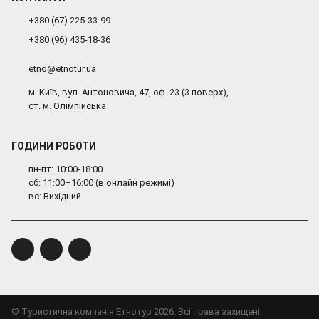
+380 (67) 225-33-99
+380 (96) 435-18-36
etno@etnotur.ua
м. Київ, вул. Антоновича, 47, оф. 23 (3 поверх),
ст. м. Олімпійська
ГОДИНИ РОБОТИ
пн-пт: 10:00-18:00
сб: 11:00–16:00 (в онлайн режимі)
вс: Вихідний
© Туристична компанія Етнотур 2026. Всі права захищені.