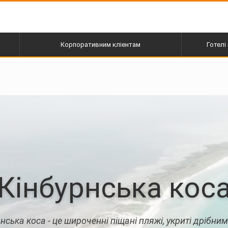
Корпоративним кліентам
Готелі 
пі
Кінбурнська кос
нська коса - це широченні піщані пляжі, укриті дрібни