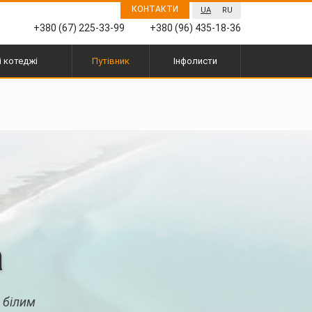
КОНТАКТИ
UA
RU
+380 (67) 225-33-99
+380 (96) 435-18-36
і котеджі
Путівник
Інфолисти
а
м білим