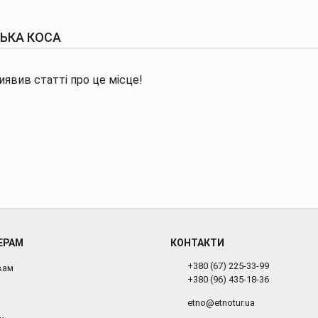
СЬКА КОСА
иявив статті про це місце!
ЕРАМ
КОНТАКТИ
+380 (67) 225-33-99
вам
+380 (96) 435-18-36
etno@etnotur.ua