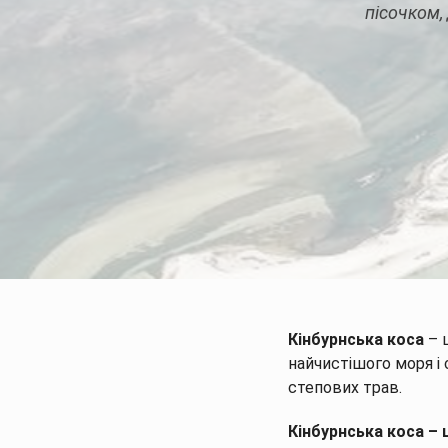
пісочком,
Кінбурнська коса
– ц
найчистішого моря і
степових трав.
Кінбурнська коса – 