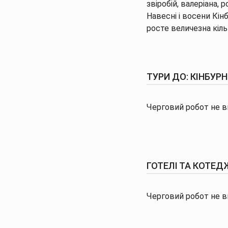
звіробій, валеріана,
Навесні і восени Кін
росте величезна кіль
ТУРИ ДО: КІНБУР
Черговий робот не ви
ГОТЕЛІ ТА КОТЕДЖ
Черговий робот не ви