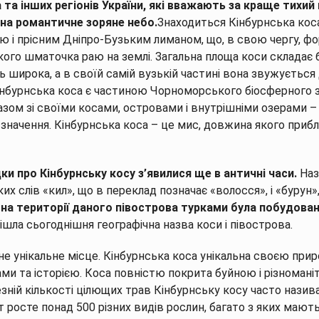
та інших регіонів України, які вважають за краще тихий
 на романтичне зоряне небо.
Знаходиться Кінбурнська кос
 і прісним Дніпро-Бузьким лиманом, що, в свою чергу, ф
ого шматочка раю на землі. Загальна площа коси складає б
 широка, а в своїй самій вузькій частині вона звужується 
інбурнська коса є частиною Чорноморського біосферного з
азом зі своїми косами, островами і внутрішніми озерами 
значення. Кінбурнська коса – це мис, довжина якого прибл
ки про Кінбурнськ
у кос
у з’явилися ще в античні часи.
Наз
их слів «кил», що в переклад позначає «волосся», і «бурун»
і на території даного півострова турками була побудов
 пішла сьогоднішня географічна назва коси і півострова.
е унікальне місце. Кінбурнська коса унікальна своєю при
ми та історією. Коса повністю покрита буйною і різноман
езній кількості цілющих трав Кінбурнську косу часто нази
 росте понад 500 різних видів рослин, багато з яких мають