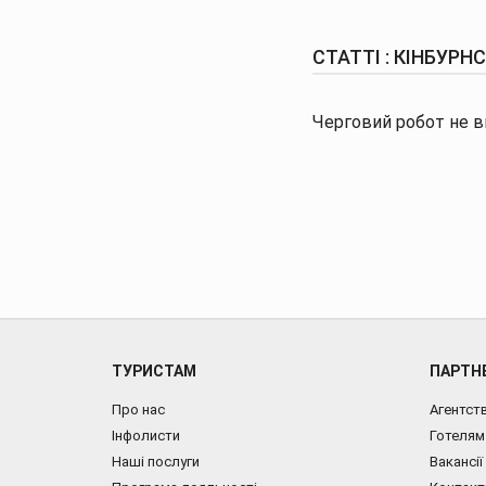
СТАТТІ : КІНБУРН
Черговий робот не в
ТУРИСТАМ
ПАРТН
Про нас
Агентст
Інфолисти
Готелям
Наші послуги
Вакансії