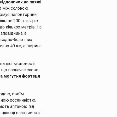
 відпочинок на пляжі
а між солоною
ормує неповторний
ільше 200 гектарів.
до кількох метрів. На
аповідника, а
– водно-болотних
изно 40 км, а ширина
ва цієї місцевості
, що позначає слово
ана могутня фортеця
родою, своїм
ітною рослинністю.
вають аптекою під
 цілющі властивості: