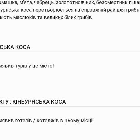
 ромашка, м’ята, чебрець, золототисячник, безсмертник піщан
бурнська коса перетворюється на справжній рай для грибни
кість маслюків та великих білих грибів.
НСЬКА КОСА
явив турів у це місто!
І У : КІНБУРНСЬКА КОСА
явив готелів / котеджів в цьому місці!