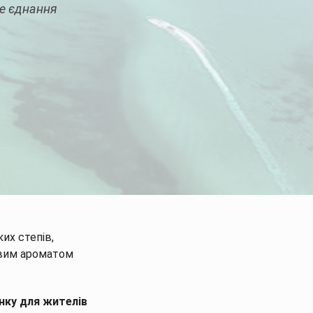
не єднання
их степів,
ивим ароматом
инку для жителів