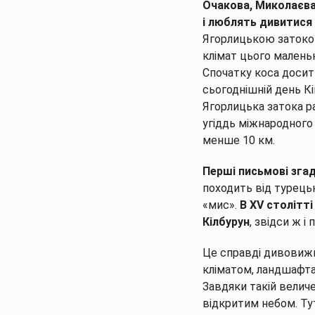
Очакова, Миколаєва 
і люблять дивитися
Ягорлицькою затокою
клімат цього маленьк
Спочатку коса досить
сьогоднішній день К
Ягорлицька затока р
угіддь міжнародного 
менше 10 км.
Перші письмові згад
походить від турецьк
«мис».
В XV столітт
Кілбурун
, звідси ж і
Це справді дивовижн
кліматом, ландшафта
Завдяки такій велич
відкритим небом. Тут