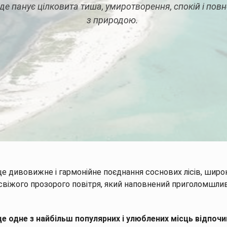
 де панує цілковита тиша, умиротворення, спокій і пов
з природою.
Опис
Тури
Готелі/Котеджі
Статті
е дивовижне і гармонійне поєднання соснових лісів, широк
 свіжого прозорого повітря, який наповнений приголомшл
це одне з найбільш популярних і улюблених місць відпоч