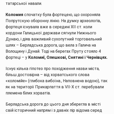
татарської навали.
Коломия
спочатку була фортецею, що охороняла
Попрутскую оборонну лінію. На думку археологів,
фортеця існувала вже в середині XII ст. коли
кордони Галицької держави сягнули Нижнього
Дунаю, і діяв важливий сухопутний торговельний
шлях – Берладська дорога, що вела з Галича на
Волощину і Дунай. Тоді на берегах Пруту стояло 4
фортеці – у
Коломиї, Олешкові, Снятині і Чернівцях.
Існує кілька гіпотез про походження назви міста,
більш достовірна – від хорватського слова
«коломійе» (глибока вибоїна., Наповнена водою), так
як на території Прикарпаття в VII-Х ст. перебували
племена білих хорватів.
Берладська дорога до цього дня зберегла в місті
свій історичний напрям і з давніх пір відома серед