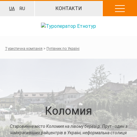
Перейти
КОНТАКТИ
UA
RU
до
вмісту
Туристична компанія
>
Путівник по Україні
Коломия
Старовинне місто Коломия на лівому березі р. Прут - один з
найкрасивіших райцентрів в Україні, неформальна столиця