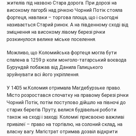
жителів під назвою Стара дорога. При дорозі на
високому пагорбі над річкою Чорний Потік стояла
фортеця, навпаки – торгова площа, що і сьогодні
називається Старий ринок. А на південному сході від
зміцнення на високому лівому березі річки
розкинулося велике міське поселення.
Можливо, що Коломийська фортеця могла бути
спалена в 1259 р коли монголо-татарський воєвода
Бурундай побажав від Данила Галицького
зруйнувати всі його укріплення.
У 1405 м.Коломия отримала Магдебурзьке право.
Місто розростався спочатку на правому березі річки
Чорний Потік, потім поступово дійшло на півночі до
старих берегів Пруту, велися будівельні роботи
також на сході і заході. Коломиї присвоєно важливі
привілеї – право на торгівлю, на солоний склад, на
власну вагу. Магістрат отримав дозвіл відкрити