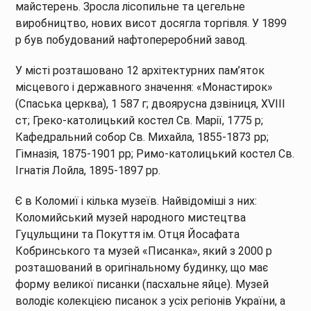
майстерень. Зросла лісопильне та цегельне
виробництво, нових висот досягла торгівля. У 1899
р був побудований нафтопереробний завод.
У місті розташовано 12 архітектурних пам’яток
місцевого і державного значення: «Монастирок»
(Спаська церква), 1 587 г; двоярусна дзвіниця, XVIII
ст; Греко-католицький костел Св. Марії, 1775 р;
Кафедральний собор Св. Михайла, 1855-1873 рр;
Гімназія, 1875-1901 рр; Римо-католицький костел Св.
Ігнатія Лойла, 1895-1897 рр.
Є в Коломиї і кілька музеїв. Найвідоміші з них:
Коломийський музей народного мистецтва
Гуцульщини та Покуття ім. Отця Йосафата
Кобринського та музей «Писанка», який з 2000 р
розташований в оригінальному будинку, що має
форму великої писанки (пасхальне яйце). Музей
володіє колекцією писанок з усіх регіонів України, а