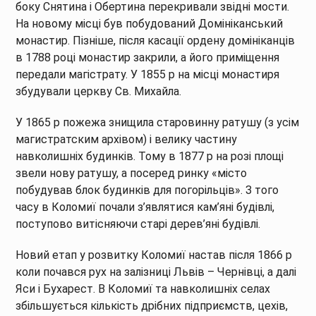
боку Снятина і Обертина перекривали звідні мости.
На новому місці був побудований Домініканський
монастир. Пізніше, після касації ордену домініканців
в 1788 році монастир закрили, а його приміщення
передали магістрату. У 1855 р на місці монастиря
збудували церкву Св. Михайла.
У 1865 р пожежа знищила старовинну ратушу (з усім
магистратским архівом) і велику частину
навколишніх будинків. Тому в 1877 р на розі площі
звели нову ратушу, а посеред ринку «місто
побудував блок будинків для погорільців». З того
часу в Коломиї почали з’являтися кам’яні будівлі,
поступово витісняючи старі дерев’яні будівлі.
Новий етап у розвитку Коломиї настав після 1866 р
коли почався рух на залізниці Львів – Чернівці, а далі
Яси і Бухарест. В Коломиї та навколишніх селах
збільшується кількість дрібних підприємств, цехів,