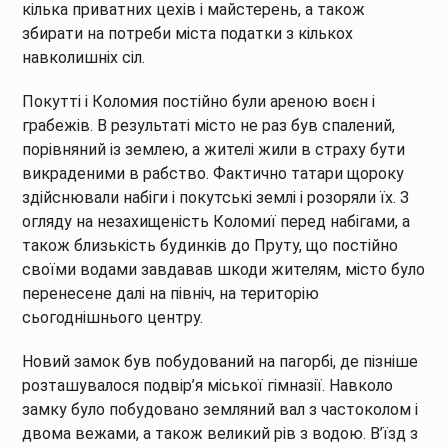
кілька приватних цехів і майстерень, а також
збирати на потреби міста податки з кількох
навколишніх сіл.
Покутті і Коломия постійно були ареною воєн і
грабежів. В результаті місто не раз був спалений,
порівняний із землею, а жителі жили в страху бути
викраденими в рабство. Фактично татари щороку
здійснювали набіги і покутські землі і розоряли їх. З
огляду на незахищеність Коломиї перед набігами, а
також близькість будинків до Пруту, що постійно
своїми водами завдавав шкоди жителям, місто було
перенесене далі на північ, на територію
сьогоднішнього центру.
Новий замок був побудований на пагорбі, де пізніше
розташувалося подвір’я міської гімназії. Навколо
замку було побудовано земляний вал з частоколом і
двома вежами, а також великий рів з водою. В’їзд з