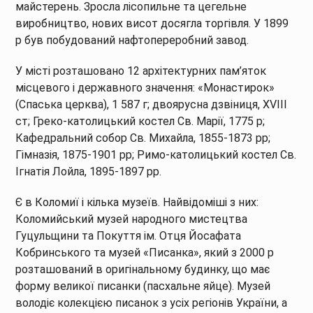
майстерень. Зросла лісопильне та цегельне
виробництво, нових висот досягла торгівля. У 1899
р був побудований нафтопереробний завод.
У місті розташовано 12 архітектурних пам’яток
місцевого і державного значення: «Монастирок»
(Спаська церква), 1 587 г; двоярусна дзвіниця, XVIII
ст; Греко-католицький костел Св. Марії, 1775 р;
Кафедральний собор Св. Михайла, 1855-1873 рр;
Гімназія, 1875-1901 рр; Римо-католицький костел Св.
Ігнатія Лойла, 1895-1897 рр.
Є в Коломиї і кілька музеїв. Найвідоміші з них:
Коломийський музей народного мистецтва
Гуцульщини та Покуття ім. Отця Йосафата
Кобринського та музей «Писанка», який з 2000 р
розташований в оригінальному будинку, що має
форму великої писанки (пасхальне яйце). Музей
володіє колекцією писанок з усіх регіонів України, а