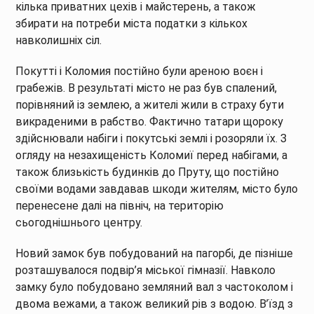
кілька приватних цехів і майстерень, а також
збирати на потреби міста податки з кількох
навколишніх сіл.
Покутті і Коломия постійно були ареною воєн і
грабежів. В результаті місто не раз був спалений,
порівняний із землею, а жителі жили в страху бути
викраденими в рабство. Фактично татари щороку
здійснювали набіги і покутські землі і розоряли їх. З
огляду на незахищеність Коломиї перед набігами, а
також близькість будинків до Пруту, що постійно
своїми водами завдавав шкоди жителям, місто було
перенесене далі на північ, на територію
сьогоднішнього центру.
Новий замок був побудований на пагорбі, де пізніше
розташувалося подвір’я міської гімназії. Навколо
замку було побудовано земляний вал з частоколом і
двома вежами, а також великий рів з водою. В’їзд з