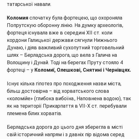
татарської навали.
Коломия
спочатку була фортецею, що охороняла
Попрутскую оборонну лінію. На думку археологів,
фортеця існувала вже в середині XII ст. коли
кордони Галицької держави сягнули Нижнього
Дунаю, і діяв важливий сухопутний торговельний
шлях – Берладська дорога, що вела з Галича на
Волощину і Дунай. Тоді на берегах Пруту стояло 4
фортеці – у
Коломиї, Олешкові, Снятині і Чернівцях.
Існує кілька гіпотез про походження назви міста,
більш достовірна – від хорватського слова
«коломійе» (глибока вибоїна., Наповнена водою), так
як на території Прикарпаття в VII-Х ст. перебували
племена білих хорватів.
Берладська дорога до цього дня зберегла в місті
свій історичний напрям і з давніх пір відома серед