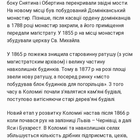
боку Снятина і Обертина перекривали звідні мости.
На новому місці був побудований Домініканський
монастир. Пізніше, після касації ордену домініканців
в 1788 році монастир закрили, а його приміщення
передали магістрату. У 1855 р на місці монастиря
збудували церкву Св. Михайла.
У 1865 р пожежа знищила старовинну ратушу (з усім
магистратским архівом) і велику частину
навколишніх будинків. Тому в 1877 р на розі площі
звели нову ратушу, а посеред ринку «місто
побудував блок будинків для погорільців». З того
часу в Коломиї почали з’являтися кам’яні будівлі,
поступово витісняючи старі дерев’яні будівлі.
Новий етап у розвитку Коломиї настав після 1866 р
коли почався рух на залізниці Львів – Чернівці, а далі
Яси і Бухарест. В Коломиї та навколишніх селах
збільшується кількість дрібних підприємств, цехів,