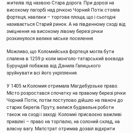
жителів під назвою Стара дорога. При дорозі на
високому пагорбі над річкою Чорний Потік стояла
фортеця, навпаки – торгова площа, що і сьогодні
називається Старий ринок. А на південному сході від
зміцнення на високому лівому березі річки
розкинулося велике міське поселення.
Можливо, що Коломийська фортеця могла бути
спалена в 1259 р коли монголо-татарський воєвода
Бурундай побажав від Данила Галицького
зруйнувати всі його укріплення.
У 1405 м.Коломия отримала Магдебурзьке право.
Місто розростався спочатку на правому березі річки
Чорний Потік, потім поступово дійшло на півночі до
старих берегів Пруту, велися будівельні роботи
також на сході і заході. Коломиї присвоєно важливі
привілеї – право на торгівлю, на солоний склад, на
власну вагу. Магістрат отримав дозвіл відкрити