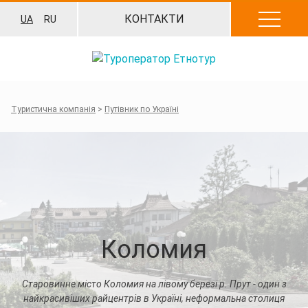
Перейти
КОНТАКТИ
UA
RU
до
вмісту
Туристична компанія
>
Путівник по Україні
Коломия
Старовинне місто Коломия на лівому березі р. Прут - один з
найкрасивіших райцентрів в Україні, неформальна столиця