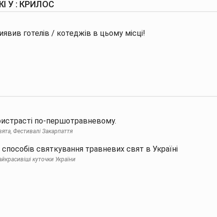
І У : КРИЛОС
явив готелів / котеджів в цьому місці!
ристрасті по-першотравневому.
вята, Фестивалі Закарпаття
 способів святкування травневих свят в Україні
айкрасивіші куточки України