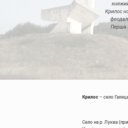
княжий
Крилос но
феодаль
Перша з
О
Крилос
– село Галиць
Село на р. Луква (пр