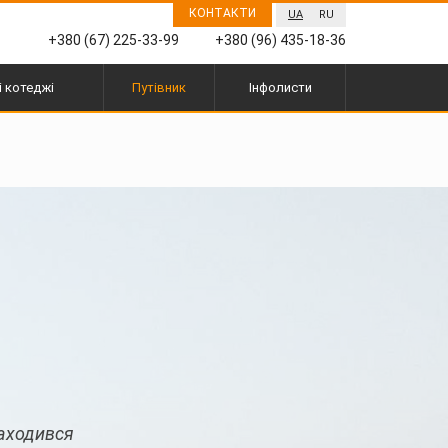
КОНТАКТИ
UA
RU
+380 (67) 225-33-99
+380 (96) 435-18-36
і котеджі
Путівник
Інфолисти
находився