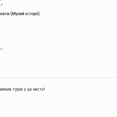
 р
ати (Музей історії)
ст.
явив турів у це місто!