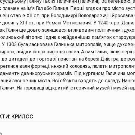
я сусідньому Галичу і всієї Галичини (Галичині). За легендо
 племен на ім’я Гал або Галиця. Перші згадки про місто зуст
він став в XII ст. при Володимирі Володаревичі і Ярослав
 досяг у XIII ст. при Романі Мстиславичі. У 1240-х рр. Дан
ак Галич ще довго залишався впливовим політичним і дух
олинський літопис і одна з найдавніших пам’яток староукр
є. У 1303 була заснована Галицька митрополія, вище духов
рос», звідки пішла нинішня назва. А сам Галич, після серії
я до цитаделі до торгової пристані на березі Дністра, де ро
ереглися вали фортеці, княжий колодязь, палати митрополи
ундаменти давньоруських храмів. Під курганом Галичина мог
аний засновник міста. Всі об’єкти входять до складу Наці
Галич». На городищі відкритий історичний музей і музей нар
КТИ: КРИЛОС
а