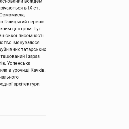
ю, заснований вождем
річаються в IX ст.,
а Осмомисла,
ило Галицький переніс
овним центром. Тут
аїнської писемності
енство іменувалося
 руйнівних татарських
зташований і зараз.
тів, Успенська
ила в урочищі Качків,
онального
одної архітектури.