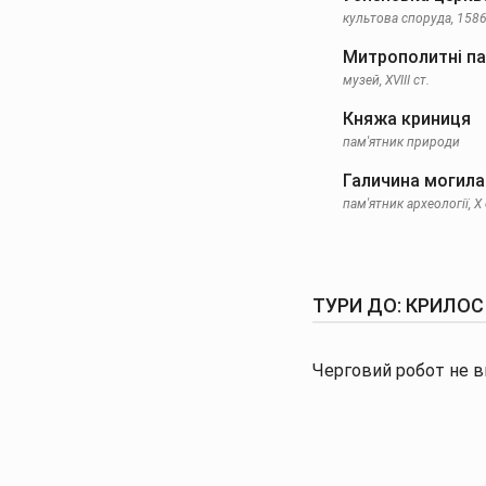
культова споруда, 1586
Митрополитні пал
музей, ХVІІІ ст.
Княжа криниця
пам'ятник природи
Галичина могила
пам'ятник археології, X 
ТУРИ ДО: КРИЛОС
Черговий робот не ви