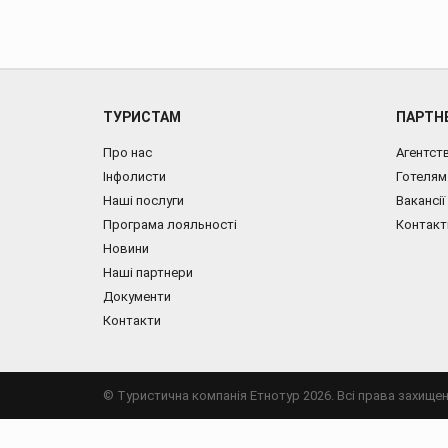
ТУРИСТАМ
ПАРТН
Про нас
Агентст
Інфолисти
Готелям
Наші послуги
Вакансії
Програма лояльності
Контакт
Новини
Наші партнери
Документи
Контакти
© Туристична компанія Етнотур 2026. Всі права захищен