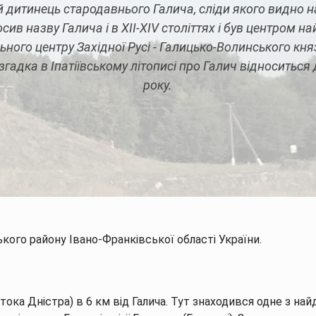
 дитинець стародавнього Галича, сліди якого видно на
сив назву Галича і в XII-XIV століттях і був центром н
ного центру Західної Русі - Галицько-Волинського кня
гадка в Іпатіївському літописі про Галич відноситься
року.
пис
Пам'ятки
Тури
Готелі/Котеджі
Ста
кого району Івано-Франківської області України.
итока Дністра) в 6 км від Галича. Тут знаходився одне з на