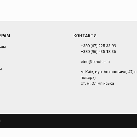
ЕРАМ
КОНТАКТИ
+380 (67) 225-33-99
вам
+380 (96) 435-18-36
etno@etnotur.ua
и
м. Київ, вул. Антоновича, 47, о
поверх),
ст. м. Олімпійська
і.