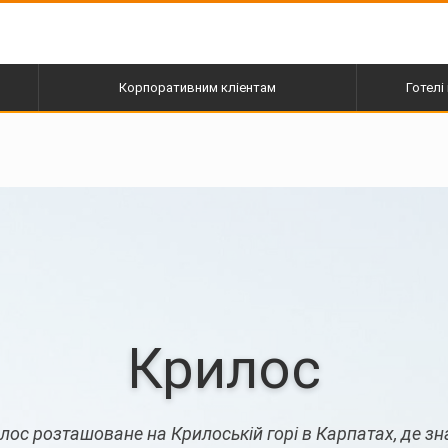
Корпоративним кліентам
Готелі 
пі
Крилос
лос розташоване на Крилоській горі в Карпатах, де з