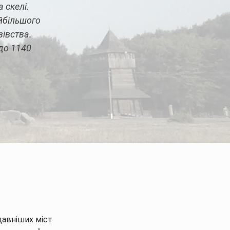
 скелі.
айбільшого
зівства.
 до 1140
тті
йдавніших міст