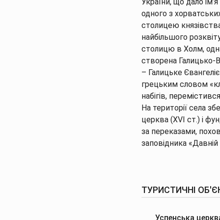
України, що дало ім’
одного з хорватських
столицею князівства 
найбільшого розквіту
столицю в Холм, одн
створена Галицько-В
– Галицьке Євангелі
грецьким словом «кли
набігів, перемістивс
На території села зб
церква (XVI ст.) і ф
за переказами, похов
заповідника «Давній 
ТУРИСТИЧНІ ОБ'Є
Успенська церкв