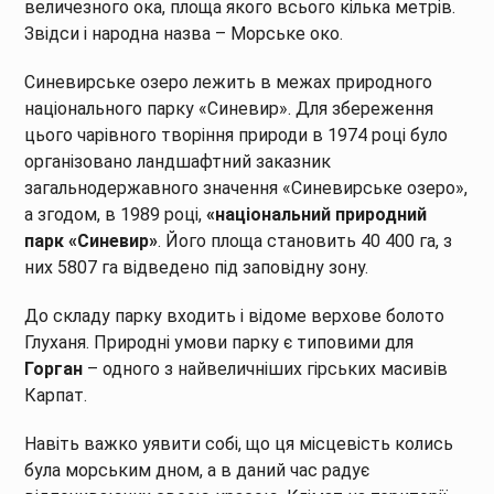
величезного ока, площа якого всього кілька метрів.
Звідси і народна назва – Морське око.
Синевирське озеро лежить в межах природного
національного парку «Синевир». Для збереження
цього чарівного творіння природи в 1974 році було
організовано ландшафтний заказник
загальнодержавного значення «Синевирське озеро»,
а згодом, в 1989 році,
«національний природний
парк «Синевир»
. Його площа становить 40 400 га, з
них 5807 га відведено під заповідну зону.
До складу парку входить і відоме верхове болото
Глуханя. Природні умови парку є типовими для
Горган
– одного з найвеличніших гірських масивів
Карпат.
Навіть важко уявити собі, що ця місцевість колись
була морським дном, а в даний час радує