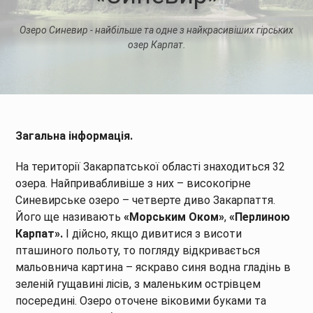
Озеро Синевир - найбільше та одне з найкрасивіших гірських
озер Карпат.
Загальна інформація.
На території Закарпатської області знаходиться 32
озера. Найпривабливіше з них – високогірне
Cиневирське озеро – четверте диво Закарпаття.
Його ще називають
«Морським Оком»
,
«Перлиною
Карпат».
І дійсно, якщо дивитися з висоти
пташиного польоту, то погляду відкривається
мальовнича картина – яскраво синя водна гладінь в
зеленій гущавині лісів, з маленьким острівцем
посередині. Озеро оточене віковими буками та