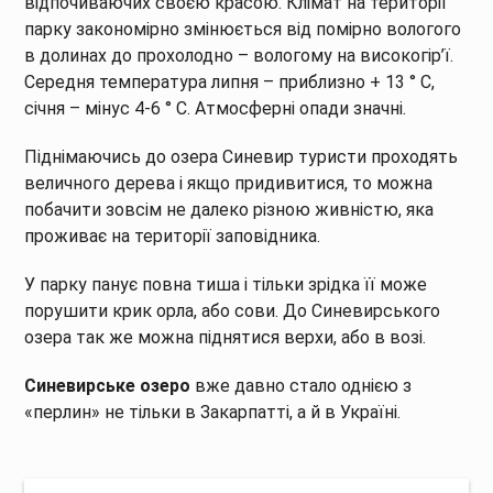
відпочиваючих своєю красою. Клімат на території
парку закономірно змінюється від помірно вологого
в долинах до прохолодно – вологому на високогір’ї.
Середня температура липня – приблизно + 13 ° С,
січня – мінус 4-6 ° С. Атмосферні опади значні.
Піднімаючись до озера Синевир туристи проходять
величного дерева і якщо придивитися, то можна
побачити зовсім не далеко різною живністю, яка
проживає на території заповідника.
У парку панує повна тиша і тільки зрідка її може
порушити крик орла, або сови. До Синевирського
озера так же можна піднятися верхи, або в возі.
Синевирське озеро
вже давно стало однією з
«перлин» не тільки в Закарпатті, а й в Україні.