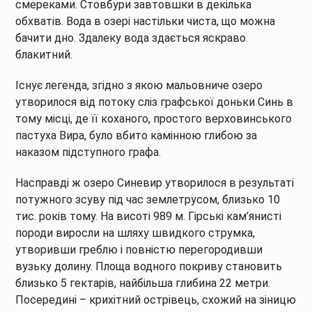
смереками. Стовбури завтовшки в декілька
обхватів. Вода в озері настільки чиста, що можна
бачити дно. Здалеку вода здається яскраво
блакитний.
Існує легенда, згідно з якою мальовниче озеро
утворилося від потоку сліз графської доньки Синь в
тому місці, де її коханого, простого верховинського
пастуха Вира, було вбито камінною глибою за
наказом підступного графа.
Насправді ж озеро Синевир утворилося в результаті
потужного зсуву під час землетрусом, близько 10
тис. років тому. На висоті 989 м. Гірські кам’янисті
породи виросли на шляху швидкого струмка,
утворивши греблю і повністю перегородивши
вузьку долину. Площа водного покриву становить
близько 5 гектарів, найбільша глибина 22 метри.
Посередині – крихітний острівець, схожий на зіницю