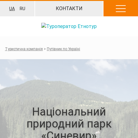
Перейти
КОНТАКТИ
UA
RU
до
вмісту
Туристична компанія
>
Путівник по Україні
Національний
природний парк
«Синевир»