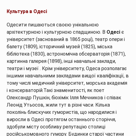
Культура в Одесі
Одесити пишаються своєю унікальною
архітектурною і культурною спадщиною. В
Одесі
є
університет (заснований в 1865 році), театр опери і
балету (1809), історичний музей (1825), міська
бібліотека (1830), астрономічна обсерваторія (1871),
картинна галерея (1898), інші навчальні заклади,
театри і музеї . Крім університету, Одеса розполагає
іншими навчальними закладами вищої кваліфікації, в
тому числі медичний університет, морська академія
і консерваторій.Такі знаменитості, як поет
Олександр Пушкін, біохімік Ілля Мечников і співак
Леонід Утьосов, жили тут в різні часи. Кілька
поколінь блискучих гумористів, що народилися і
виросли в Одесі протягом останнього сторіччя,
здобули місту особливу репутацію столиці
російськомовного гумору. Будинки старої частини