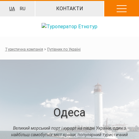
Перейти
КОНТАКТИ
UA
RU
до
вмісту
Туристична компанія
>
Путівник по Україні
Одеса
Великий морський порт і курорт на півдні України, один з
найбільш самобутніх міст країни, популярний туристичний