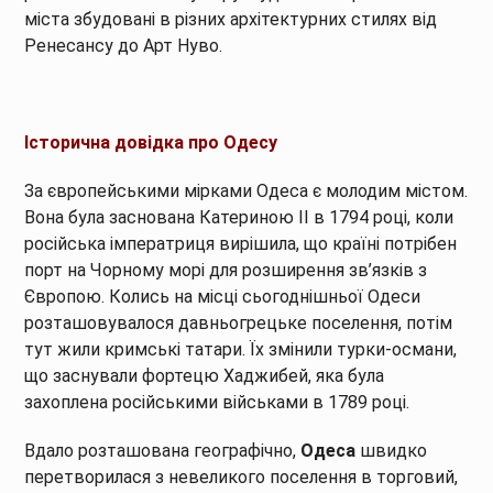
міста збудовані в різних архітектурних стилях від
Ренесансу до Арт Нуво.
Історична довідка про Одесу
За європейськими мірками Одеса є молодим містом.
Вона була заснована Катериною II в 1794 році, коли
російська імператриця вирішила, що країні потрібен
порт на Чорному морі для розширення зв’язків з
Європою. Колись на місці сьогоднішньої Одеси
розташовувалося давньогрецьке поселення, потім
тут жили кримські татари. Їх змінили турки-османи,
що заснували фортецю Хаджибей, яка була
захоплена російськими військами в 1789 році.
Вдало розташована географічно,
Одеса
швидко
перетворилася з невеликого поселення в торговий,