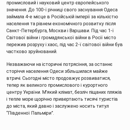
промисловий і науковий центр європейського
значення. До 100-ї річниці свого заснування Одеса
займала 4-е місце в Російській імперії за кількістю
населення та рівнем економічного розвитку після
Санкт-Петербурга, Москви і Варшави. Під час 1-ї
Світової війни і громадянської війни в Росії місто
пережив розруху і хаос, під час 2-ї світової війни був
частково зруйнований.
Незважаючи на історичні потрясіння, за останнє
сторіччя населення Одеси збільшилася майже
втричі. Сьогодні місто продовжує розвиватися,
тепер як великого промислового і курортного
центру України. М’який клімат, безліч піщаних пляжів
і тепле море щорічно привертають тисячі туристів
до міста, який давно і заслужено носить титул
“Південної Пальміри”.