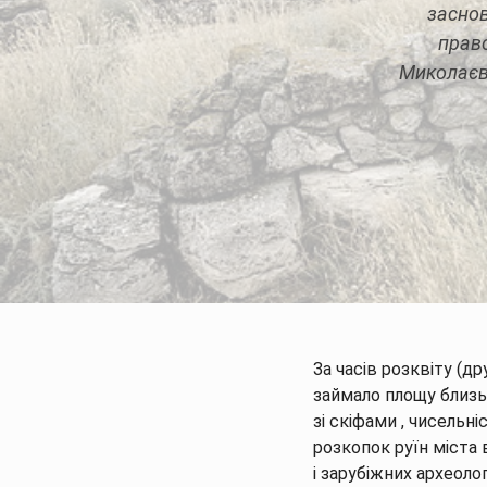
заснов
право
Миколаєва
За часів розквіту (др
займало площу близьк
зі скіфами , чисельні
розкопок руїн міста 
і зарубіжних археолог