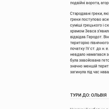
подвійні ворота, агор
Стародавні греки, які
греки поступово аси
суміші грецького і ск
храмом Зевса з’явили
відвідав Геродот. Він
територію північного
початку IV ст. до н. 
невдало намагався з
була завойована гет
значно меншій терито
загинула під час навал
ТУРИ ДО: ОЛЬВІЯ