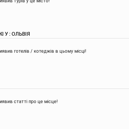
явив турів у це місто!
І У : ОЛЬВІЯ
явив готелів / котеджів в цьому місці!
иявив статті про це місце!