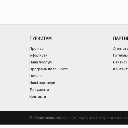
ТУРИСТАМ
ПАРТН
Про нас
Агентст
Інфолисти
Готелям
Наші послуги
Вакансії
Програма лояльності
Контакт
Новини
Наші партнери
Документи
Контакти
© Туристична компанія Етнотур 2026. Всі права захищен