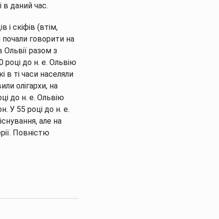
і в даний час.
в і скіфів (втім,
 почали говорити на
в Ольвії разом з
 році до н. е. Ольвію
кі в ті часи населяли
или олігархи, на
ці до н. е. Ольвію
У 55 році до н. е.
снування, але на
ерії. Повністю