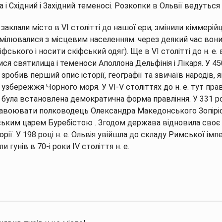
а і Східний і Західний теменосі. Розкопки в Ольвії ведуться 
 заклали місто в VI столітті до нашої ери, змінили кіммерійці
мілювалися з місцевим населенням: через деякий час вони
іфського і носити скіфський одяг). Ще в VI столітті до н. е. 
ся святилища і теменоси Аполлона Дельфінія і Лікаря. У 450
 зробив перший опис історії, географії та звичаїв народів, я
 узбережжя Чорного моря. У VI-V століттях до н. е. тут прав
е. була встановлена ​​демократична форма правління. У 331 ро
авоювати полководець Олександра Македонського Зопіріон. 
ським царем Буребістою . Згодом держава відновила своє і
рії. У 198 році н. е. Ольвія увійшла до складу Римської імп
и гунів в 70-і роки IV століття н. е.