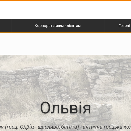
Корпоративним кліентам
Готелі 
пі
Ольвія
я (грец. Ὀλβία - щаслива, багата) - антична грецька ко