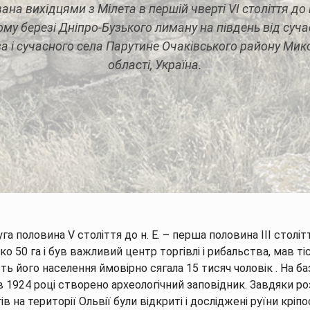
ана вихідцями з Мілета в першій чверті VI століття до н
му березі Дніпро-Бузького лиману на південь від суч
 і сучасного села Парутине Очаківського району Мик
області, Україна.
Опис
Тури
Готелі/Котеджі
Статті
уга половина V століття до н. Е. – перша половина III столітт
о 50 га і був важливий центр торгівлі і рибальства, мав тіс
сть його населення ймовірно сягала 15 тисяч чоловік . На ба
в 1924 році створено археологічний заповідник. Завдяки р
ів на території Ольвії були відкриті і досліджені руїни кріпо