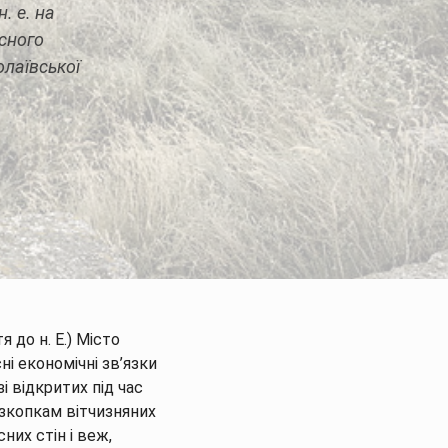
. е. на
асного
олаївської
я до н. Е.) Місто
ні економічні зв’язки
зі відкритих під час
озкопкам вітчизняних
сних стін і веж,