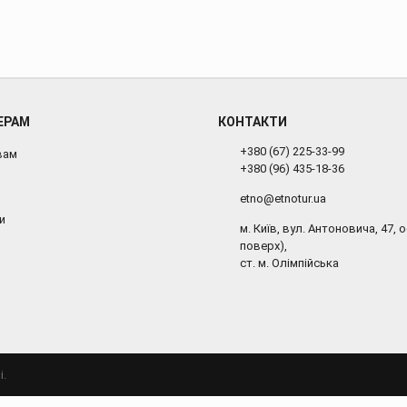
ЕРАМ
КОНТАКТИ
+380 (67) 225-33-99
вам
+380 (96) 435-18-36
etno@etnotur.ua
и
м. Київ, вул. Антоновича, 47, о
поверх),
ст. м. Олімпійська
і.