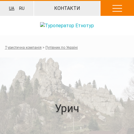
Перейти
КОНТАКТИ
UA
RU
до
вмісту
Туристична компанія
>
Путівник по Україні
Урич