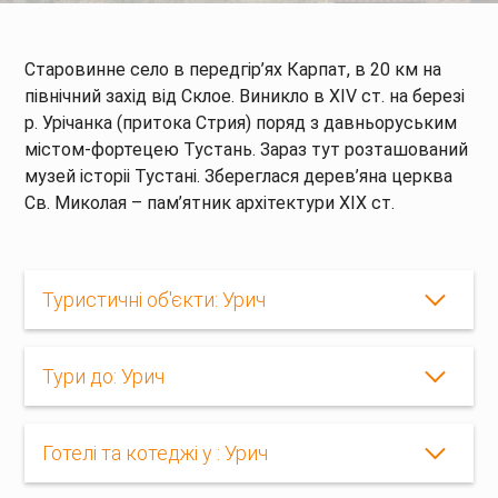
Старовинне село в передгір’ях Карпат, в 20 км на
північний захід від Склое. Виникло в XIV ст. на березі
р. Урічанка (притока Стрия) поряд з давньоруським
містом-фортецею Тустань. Зараз тут розташований
музей історіі Тустані. Збереглася дерев’яна церква
Св. Миколая – пам’ятник архітектури XIX ст.
Туристичні об'єкти: Урич
Тури до: Урич
Готелі та котеджі у : Урич