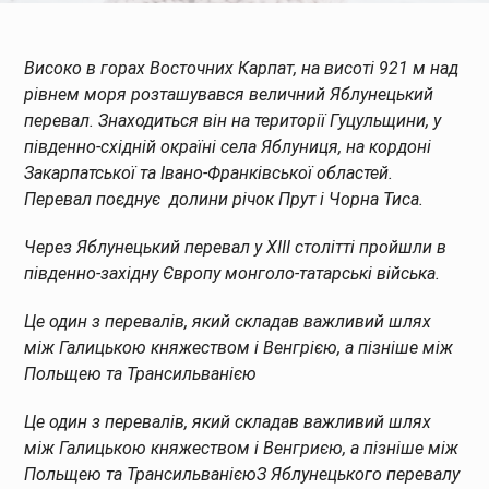
Високо в горах Восточних Карпат, на висоті 921 м над
рівнем моря розташувався величний Яблунецький
перевал.
Знаходиться він на території Гуцульщини, у
південно-східній окраїні села Яблуниця, на кордоні
Закарпатської та Івано-Франківської областей.
Перевал поєднує долини річок Прут і Чорна Тиса.
Через Яблунецький перевал у XIII столітті пройшли в
південно-західну Європу монголо-татарські війська.
Це один з перевалів, який складав важливий шлях
між Галицькою княжеством і Венгрією, а пізніше між
Польщею та Трансильванією
Це один з перевалів, який складав важливий шлях
між Галицькою княжеством і Венгриєю, а пізніше між
Польщею та Трансильванією
З Яблунецького перевалу