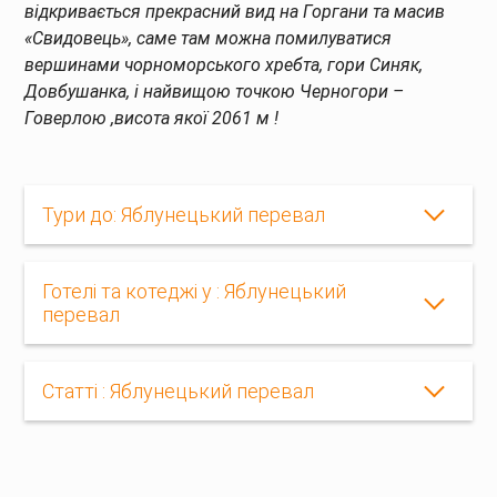
відкривається прекрасний вид на Горгани та масив
«Свидовець», саме там можна помилуватися
вершинами чорноморського хребта, гори Синяк,
Довбушанка, і найвищою точкою Черногори –
Говерлою ,висота якої 2061 м !
Тури до: Яблунецький перевал
Готелі та котеджі у : Яблунецький
перевал
Статті : Яблунецький перевал