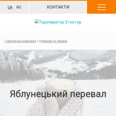
Перейти
КОНТАКТИ
UA
RU
до
вмісту
Туристична компанія
>
Путівник по Україні
Яблунецький перевал