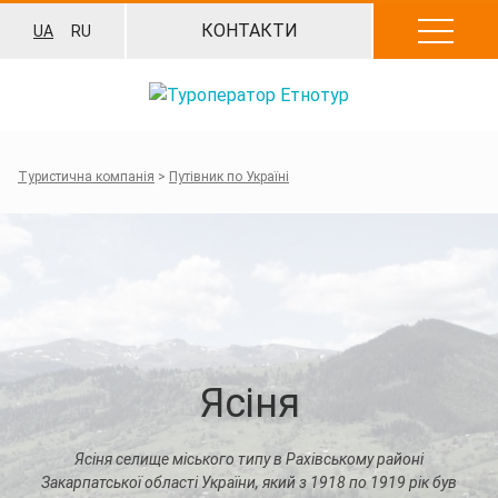
Перейти
КОНТАКТИ
UA
RU
до
вмісту
Туристична компанія
>
Путівник по Україні
Ясіня
Ясіня селище міського типу в Рахівському районі
Закарпатської області України, який з 1918 по 1919 рік був