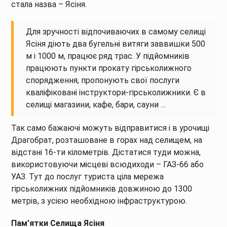
стала назва – Ясіня.
Для зручності відпочиваючих в самому селищі
Ясіня діють два бугельні витяги заввишки 500
м і 1000 м, працює ряд трас. У підйомників
працюють пункти прокату гірськолижного
спорядження, пропонують свої послуги
кваліфіковані інструктори-гірськолижники. Є в
селищі магазини, кафе, бари, сауни …
Так само бажаючі можуть відправитися і в урочищі
Драгобрат, розташоване в горах над селищем, на
відстані 16-ти кілометрів. Дістатися туди можна,
використовуючи місцеві всюдиходи – ГАЗ-66 або
УАЗ. Тут до послуг туриста ціла мережа
гірськолижних підйомників довжиною до 1300
метрів, з усією необхідною інфраструктурою.
Пам’ятки Селища Ясіня