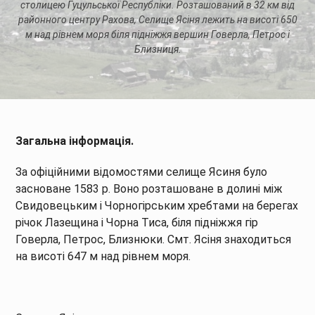
столицею Гуцульської Республіки. Розташований в 32 км від
районного центру Рахова, Селище Ясіня лежить на висоті 650
м над рівнем моря біля підніжжя вершин Говерла, Петрос і
Близниця.
Загальна інформація.
За офіційними відомостями селище Ясиня було
засноване 1583 р. Воно розташоване в долині між
Свидовецьким і Чорногірським хребтами на берегах
річок Лазещина і Чорна Тиса, біля підніжжя гір
Говерла, Петрос, Близнюки. Смт. Ясіня знаходиться
на висоті 647 м над рівнем моря.