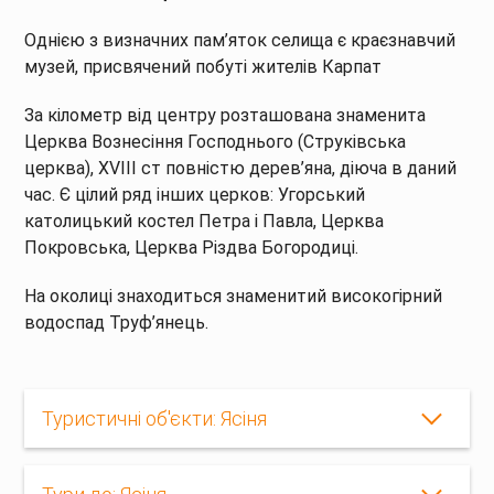
Однією з визначних пам’яток селища є краєзнавчий
музей, присвячений побуті жителів Карпат
За кілометр від центру розташована знаменита
Церква Вознесіння Господнього (Струківська
церква), XVIII ст повністю дерев’яна, діюча в даний
час. Є цілий ряд інших церков: Угорський
католицький костел Петра і Павла, Церква
Покровська, Церква Різдва Богородиці.
На околиці знаходиться знаменитий високогірний
водоспад Труф’янець.
Туристичні об'єкти: Ясіня