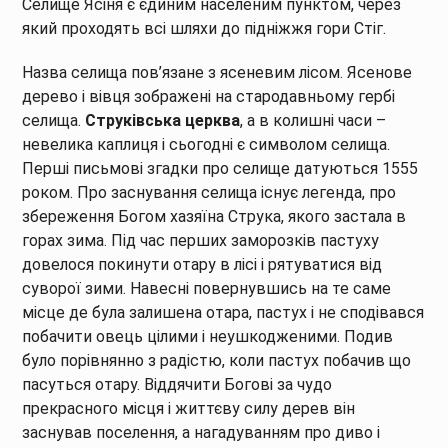
Селище Ясіня є єдиним населеним пунктом, через
який проходять всі шляхи до підніжжя гори Стіг.
Назва селища пов’язане з ясеневим лісом. Ясенове
дерево і вівця зображені на стародавньому гербі
селища.
Струківська церква
, а в колишні часи –
невелика каплиця і сьогодні є символом селища.
Перші письмові згадки про селище датуються 1555
роком. Про заснування селища існує легенда, про
збереження Богом хазяїна Струка, якого застала в
горах зима. Під час перших заморозків пастуху
довелося покинути отару в лісі і рятуватися від
суворої зими. Навесні повернувшись на те саме
місце де була залишена отара, пастух і не сподівався
побачити овець цілими і неушкодженими. Подив
було порівнянно з радістю, коли пастух побачив що
пасуться отару. Віддячити Богові за чудо
прекрасного місця і життєву силу дерев він
заснував поселення, а нагадуванням про диво і