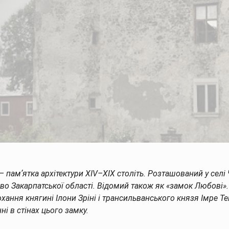
Опис
Тури
Готелі/Котеджі
Статті
– памʼятка архітектури XIV–XIX століть. Розташований у селі
во Закарпатської області. Відомий також як «замок Любові»
охання княгині Ілони Зріні і трансильванського князя Імре Т
ні в стінах цього замку.