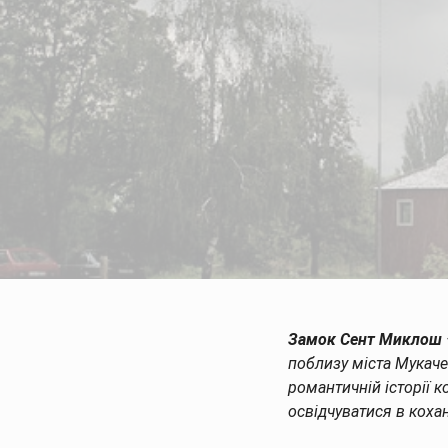
Замок Сент Миклош
поблизу міста Мукаче
романтичній історії к
освідчуватися в кохан