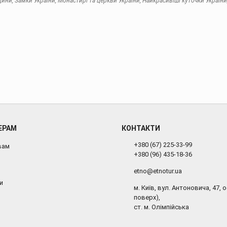
ни, Замки України, Монастирі та церкви України, Найкрасивіші куточки України
ЕРАМ
КОНТАКТИ
+380 (67) 225-33-99
вам
+380 (96) 435-18-36
etno@etnotur.ua
и
м. Київ, вул. Антоновича, 47, о
поверх),
ст. м. Олімпійська