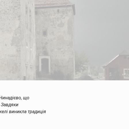
 Чинадієво, що
. Завдяки
екелі виникла традиція