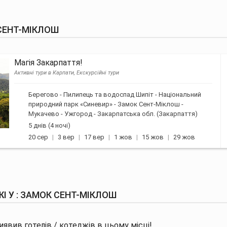
СЕНТ-МІКЛОШ
Магія Закарпаття!
Активні тури в Карпати, Екскурсійні тури
Берегово - Пилипець та водоспад Шипіт - Національний
природний парк «Синевир» - Замок Сент-Міклош -
Мукачево - Ужгород - Закарпатська обл. (Закарпаття)
5 днів (4 ночі)
20 сер
3 вер
17 вер
1 жов
15 жов
29 жов
І У : ЗАМОК СЕНТ-МІКЛОШ
явив готелів / котеджів в цьому місці!