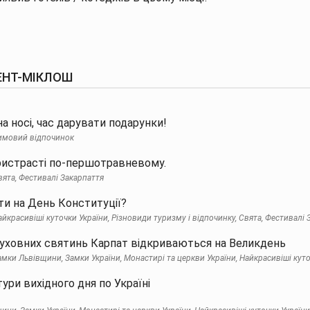
СЕНТ-МІКЛОШ
на носі, час дарувати подарунки!
имовий відпочинок
ристрасті по-першотравневому.
вята, Фестивалі Закарпаття
ти на День Конституції?
айкрасивіші куточки України, Різновиди туризму і відпочинку, Свята, Фестивалі 
духовних святинь Карпат відкриваються на Великдень
амки Львівщини, Замки України, Монастирі та церкви України, Найкрасивіші кут
тури вихідного дня по Україні