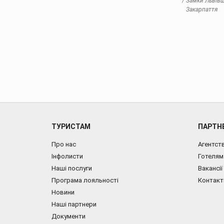
Замки Львівщи
Закарпаття
ТУРИСТАМ
ПАРТН
Про нас
Агентст
Інфолисти
Готелям
Наші послуги
Вакансії
Програма лояльності
Контакт
Новини
Наші партнери
Документи