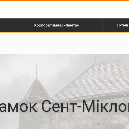
Корпоративним кліентам
Готелі 
пі
амок Сент-Мікл