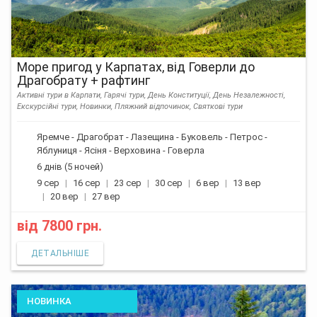
Море пригод у Карпатах, від Говерли до
Драгобрату + рафтинг
Активні тури в Карпати, Гарячі тури, День Конституції, День Незалежності,
Екскурсійні тури, Новинки, Пляжний відпочинок, Святкові тури
Яремче - Драгобрат - Лазещина - Буковель - Петрос -
Яблуниця - Ясіня - Верховина - Говерла
6 днів (5 ночей)
9 сер
16 сер
23 сер
30 сер
6 вер
13 вер
20 вер
27 вер
від
7800 грн.
ДЕТАЛЬНІШЕ
НОВИНКА