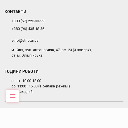
КОНТАКТИ
+380 (67) 225-33-99
+380 (96) 435-18-36
etno@etnotur.ua
м. Київ, вул. Антоновича, 47, оф. 23 (3 поверх),
ст. м. Олімпійська
ГОДИНИ РОБОТИ
пн-пт: 10:00-18:00
сб: 11:00–16:00 (в онлайн режимі)
вс: Вихідний
Меню