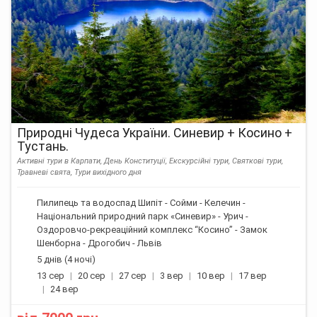
Природні Чудеса України. Синевир + Косино +
Тустань.
Активні тури в Карпати, День Конституції, Екскурсійні тури, Святкові тури,
Травневі свята, Тури вихідного дня
Пилипець та водоспад Шипіт - Сойми - Келечин -
Національний природний парк «Синевир» - Урич -
Оздоровчо-рекреаційний комплекс “Косино” - Замок
Шенборна - Дрогобич - Львів
5 днів (4 ночі)
13 сер
20 сер
27 сер
3 вер
10 вер
17 вер
24 вер