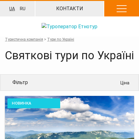
Перейти
КОНТАКТИ
UA
RU
до
вмісту
Туристична компанія
>
Тури по Україні
Святкові тури по Україні
Фільтр
Ціна
НОВИНКА