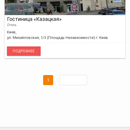
Гостиница «Казацкая»
Отель
Киев,
ул. Михайловская, 1/3 (Площадь Независимости) г. Киев
ПОДРОБНЕЕ
Навигация
Страница
1
по
Вперед
записям