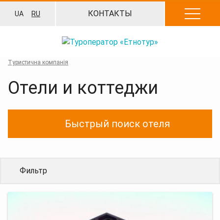
Перейти
КОНТАКТЫ
UA
RU
к
содержанию
Туристична компанія
Отели и коттеджи
Быстрый поиск отеля
Фильтр