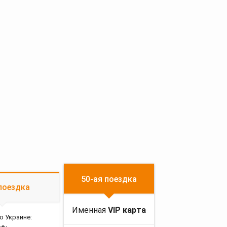
50-ая поездка
поездка
Именная
VIP карта
о Украине: