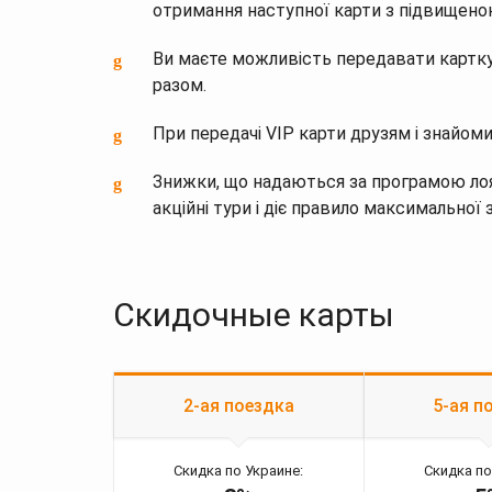
отримання наступної карти з підвищен
Ви маєте можливість передавати картку
разом.
При передачі VIP карти друзям і знайомим
Знижки, що надаються за програмою лоя
акційні тури і діє правило максимальної 
Скидочные карты
2-ая поездка
5-ая п
Скидка по Украине:
Скидка по