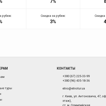
%
7%
а рубеж:
Скидка за рубеж:
Скидка 
%
3%
ЕРАМ
КОНТАКТЫ
+380 (67) 225-33-99
вам
+380 (96) 435-18-36
ые туры
etno@etnotur.ua
и
г. Киев, ул. Антоновича, 47, оф.
ты
этаж),
ст. м. Олимпийская