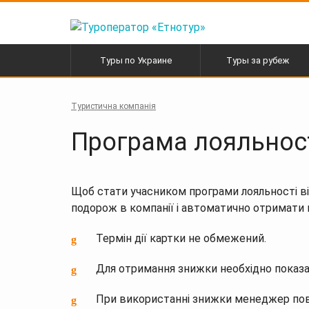
Перейти
к
содержанию
Туры по Украине
Туры за рубеж
Активные туры в Карпаты
Автобусные туры по
Европе
Туристична компанія
Экскурсионные туры
Горнолыжные туры
Програма лояльнос
Щоб стати учасником програми лояльності від
подорож в компанії і автоматично отримати к
Термін дії картки не обмежений.
Для отримання знижки необхідно показа
При використанні знижки менеджер повин