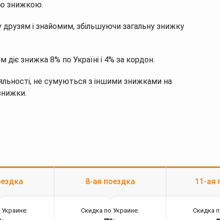
ою знижкою.
 друзям і знайомим, збільшуючи загальну знижку
 діє знижка 8% по Україні і 4% за кордон.
льності, не сумуються з іншими знижками на
знижки.
оездка
8-ая поездка
11-ая 
 Украине:
Скидка по Украине:
Скидка п