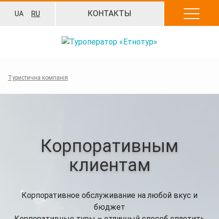
Перейти
КОНТАКТЫ
UA
RU
к
содержанию
Туристична компанія
Корпоративным
клиентам
Корпоративное обслуживание на любой вкус и
бюджет
Корпоративные туры – отличный способ сплотить