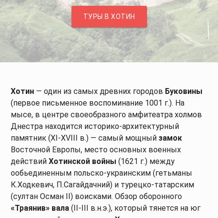
ТУРЫ В ХОТИН
Хотин
— один из самых древних городов
Буковины
(первое письменное воспоминание 1001 г.). На
мысе, в центре своеобразного амфитеатра холмов
Днестра находится историко-архитектурный
памятник (XI-XVIII в.) — самый мощный
замок
Восточной Европы, место основных военных
действий
Хотинской войны
(1621 г.) между
ообьединенным польско-украинским (гетьманы
К.Ходкевич, П.Сагайдачний) и турецко-татарским
(султан Осман II) воисками. Обзор оборонного
«Траянив» вала
(II-III в.н.э.), который тянется на юг