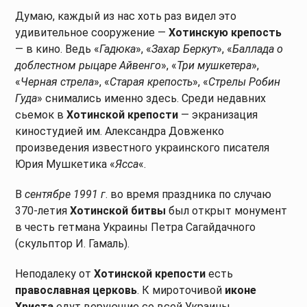
Думаю, каждый из нас хоть раз видел это
удивительное сооружение —
Хотинскую крепость
— в кино. Ведь «
Гадюка
», «
Захар Беркут
», «
Баллада о
доблестном рыцаре Айвенго
», «
Три мушкетера
»,
«
Черная стрела
», «
Старая крепость
», «
Стрелы Робин
Гуда
» снимались именно здесь. Среди недавних
сьемок в
Хотинской крепости
— экранизация
киностудией им. Александра Довженко
произведения известного украинского писателя
Юрия Мушкетика «
Ясса
«.
В
сентябре 1991 г
. во время праздника по случаю
370-летия
Хотинской битвы
был открыт монумент
в честь гетмана Украины Петра Сагайдачного
(скульптор И. Гамаль).
Неподалеку от
Хотинской крепости
есть
православная церковь
. К мироточивой
иконе
Христа
едут верующие со всей Украины.