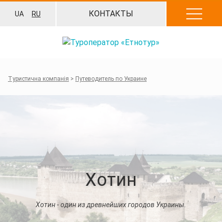
Перейти
КОНТАКТЫ
UA
RU
к
содержанию
Туристична компанія
>
Путеводитель по Украине
Хотин
Хотин - один из древнейших городов Украины.