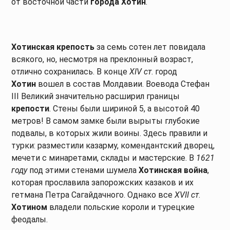
от восточной части
города Хотин
.
Хотинская крепость
за семь сотен лет повидала
всякого, но, несмотря на преклонный возраст,
отлично сохранилась. В конце
XIV ст
. город
Хотин
вошел в состав Молдавии. Воевода Стефан
III Великий значительно расширил границы
крепости
. Стены были шириной 5, а высотой 40
метров! В самом замке были вырыты глубокие
подвалы, в которых жили воины. Здесь правили и
турки: разместили казарму, комендантский дворец,
мечети с минаретами, склады и мастерские. В
1621
году
под этими стенами шумела
Хотинская война
,
которая прославила запорожских казаков и их
гетмана Петра Сагайдачного. Однако все
XVII ст
.
Хотином
владели польские короли и турецкие
феодалы.