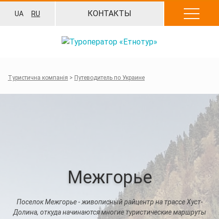
Перейти
КОНТАКТЫ
UA
RU
к
содержанию
Туристична компанія
>
Путеводитель по Украине
Межгорье
Поселок Межгорье - живописный райцентр на трассе Хуст-
Долина, откуда начинаются многие туристические маршруты