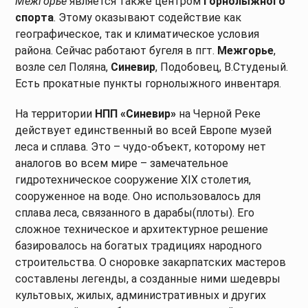
Межгорье
является также центром
горнолыжного
спорта
. Этому оказывают содействие как
географическое, так и климатическое условия
района. Сейчас работают бугеля в пгт.
Межгорье
,
возле сел Поляна,
Синевир
, Подобовец, В.Студеный.
Есть прокатные пункты горнолыжного инвентаря.
На территории
НПП «Синевир»
на Черной Реке
действует единственный во всей Европе музей
леса и сплава. Это – чудо-объект, которому нет
аналогов во всем мире – замечательное
гидротехническое сооружение XІХ столетия,
сооруженное на воде. Оно использовалось для
сплава леса, связанного в дарабы(плоты). Его
сложное техническое и архитектурное решение
базировалось на богатых традициях народного
строительства. О сноровке закарпатских мастеров
составлены легенды, а созданные ними шедевры
культовых, жилых, административных и других