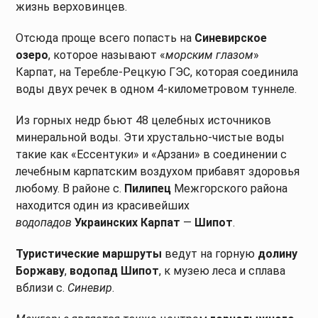
жизнь верховинцев.
Отсюда проще всего попасть на
Синевирское
озеро
, которое называют «
морским глазом
»
Карпат, на Теребле-Рецкую ГЭС, которая соединила
воды двух речек в одном 4-километровом туннеле.
Из горных недр бьют 48 целебных источников
минеральной воды. Эти хрустально-чистые воды
такие как «Ессентуки» и «Арзани» в соединении с
лечебным карпатским воздухом прибавят здоровья
любому. В районе с.
Пилипец
Межгорского района
находится один из красивейших
водопадов
Украинских Карпат
—
Шипот
.
Туристические маршруты
ведут на горную
долину
Боржаву
,
водопад Шипот
, к музею леса и сплава
вблизи с.
Синевир
.