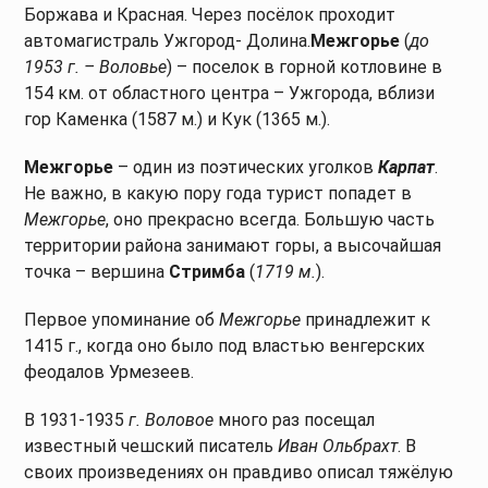
Боржава и Красная. Через посёлок проходит
автомагистраль Ужгород- Долина.
Межгорье
(
до
1953 г. – Воловье
) – поселок в горной котловине в
154 км. от областного центра – Ужгорода, вблизи
гор Каменка (1587 м.) и Кук (1365 м.).
Межгорье
– один из поэтических уголков
Карпат
.
Не важно, в какую пору года турист попадет в
Межгорье
, оно прекрасно всегда. Большую часть
территории района занимают горы, а высочайшая
точка – вершина
Стримба
(
1719 м.
).
Первое упоминание об
Межгорье
принадлежит к
1415 г., когда оно было под властью венгерских
феодалов Урмезеев.
В 1931-1935
г. Воловое
много раз посещал
известный чешский писатель
Иван Ольбрахт
. В
своих произведениях он правдиво описал тяжёлую