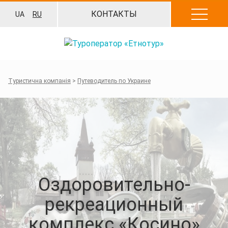
Перейти
КОНТАКТЫ
UA
RU
к
содержанию
Туристична компанія
>
Путеводитель по Украине
Оздоровительно-
рекреационный
комплекс «Косино»