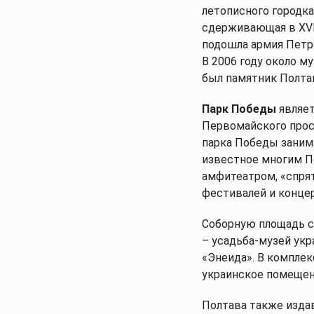
летописного городка
сдерживающая в ХVІІ
подошла армия Петра
В 2006 году около м
был памятник Полтав
Парк Победы
являет
Первомайского просп
парка Победы занима
известное многим П
амфитеатром, «спря
фестивалей и концер
Соборную площадь с
– усадьба-музей укр
«Энеида». В комплек
украинское помещени
Полтава также издав