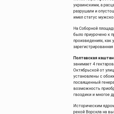
украинскими, а расц
разрушали и опусто
имел статус мужског
На Соборной площад
было приурочено к п
произведениях, как у
зарегистрированная 
Полтавская каштан
занимает 4 гектаров
Октябрьской от ули
установлены с обоих
посвященный генерал
возможность приобр
гвоздики и многое д
Историческим ядром
рекой Ворскла на в