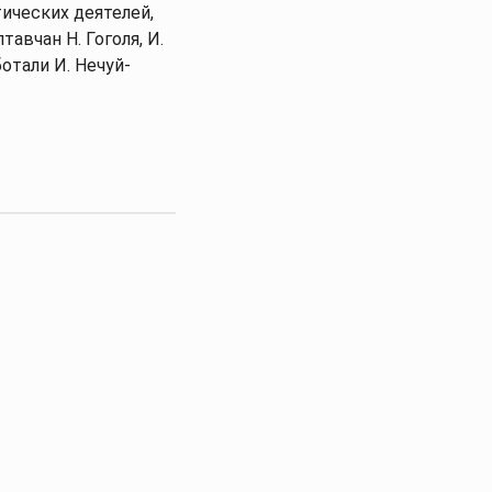
ических деятелей,
вчан Н. Гоголя, И.
ботали И. Нечуй-