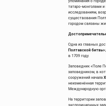
упоминания о городе
татаро-монголами и 
исследованиям, воз
существования Полт
городом связаны жиз
Достопримечатель
Одна из главных до
Полтавской битвы
«
в 1709 году.
Заповедник «Поле П
заповедником, в ко
сооружений начала
X
неизменённая терри
Международную орга
На территории запо
экспозиционных зал