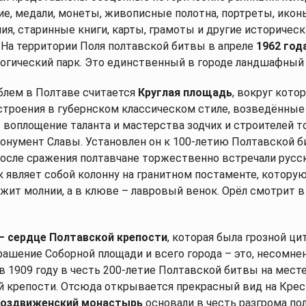
ие, медали, монеты, живописные полотна, портреты, икон
ия, старинные книги, карты, грамоты и другие историче
. На территории Поля полтавской битвы в апреле
1962 год
огический парк. Это единственный в городе ландшафный 
лем в Полтаве считается
Круглая площадь
, вокруг кото
троения в губернском классическом стиле, возведённые
 воплощение таланта и мастерства зодчих и строителей то
онумент Славы. Установлен он к 100-летию Полтавской б
после сражения полтавчане торжественно встречали русс
к являет собой колонну на гранитном постаменте, котору
ержит молнии, а в клюве – лавровый венок. Орёл смотрит в
– сердце Полтавской крепости
, которая была грозной ци
рашение Соборной площади и всего города – это, несомне
в 1909 году в честь 200-летие Полтавской битвы на мест
й крепости. Отсюда открывается прекрасный вид на Кр
воздвиженский монастырь
основали в честь разгрома по