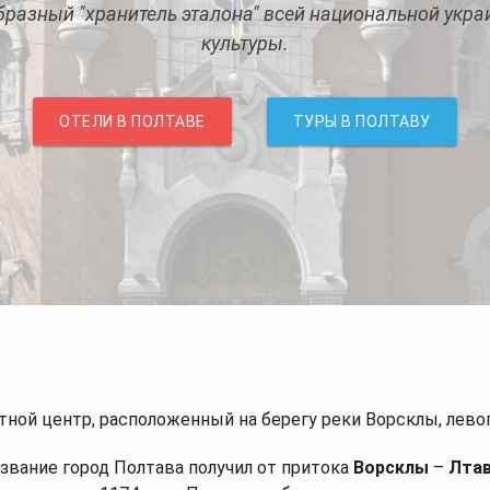
бразный "хранитель эталона" всей национальной укра
культуры.
ОТЕЛИ В ПОЛТАВЕ
ТУРЫ В ПОЛТАВУ
Достопримечательности
Туры
Отели/Коттед
тной центр, расположенный на берегу реки Ворсклы, лево
звание город Полтава получил от притока
Ворсклы
–
Лта