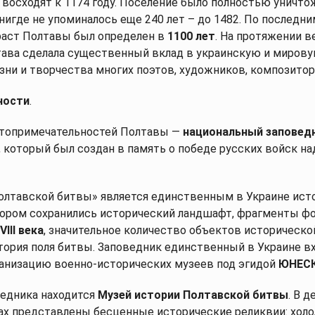
 восходят к 1174 году. Поселение было полностью уничтож
нигде не упоминалось еще 240 лет – до 1482. По последн
раст Полтавы был определен в
1100 лет
. На протяжении в
ава сделала существенный вклад в украинскую и мировую
ни и творчества многих поэтов, художников, композитор
ности
.
стопримечательностей Полтавы —
национальный заповед
, который был создан в память о победе русских войск н
олтавской битвы» является единственным в Украине ис
тором сохранились исторический ландшафт, фрагменты 
VIII века
, значительное количество объектов историческо
тория поля битвы. Заповедник единственный в Украине в
низацию военно-исторических музеев под эгидой
ЮНЕС
ведника находится
Музей истории Полтавской битвы
. В д
ах представлены бесценные исторические реликвии: холо