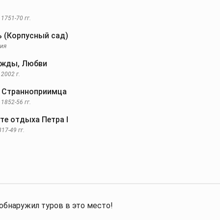
1751-70 гг.
 (Корпусный сад)
рия
ежды, Любви
2002 г.
 Странноприимца
1852-56 гг.
те отдыха Петра I
17-49 гг.
обнаружил туров в это место!