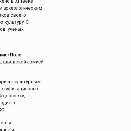
ено в XIIIвеке
им археологическим
еков своего
 культуру. С
ов, ученых.
ник
«
Поле
ад шведской армией
торико-культурным
фортификационных
й ценности,
ходит в
КО
.
евяти
дное и