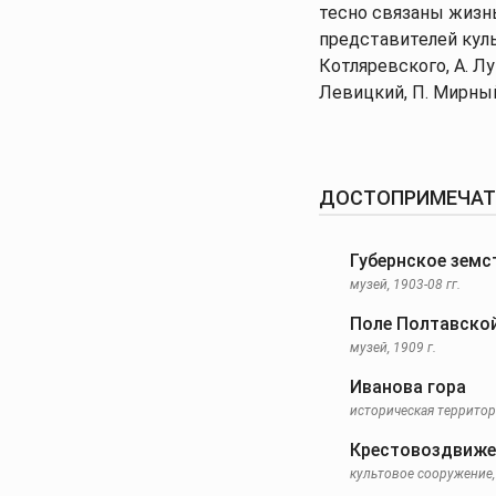
тесно связаны жизн
представителей куль
Котляревского, А. Лу
Левицкий, П. Мирный
ДОСТОПРИМЕЧАТЕ
Губернское земс
музей, 1903-08 гг.
Поле Полтавско
музей, 1909 г.
Иванова гора
историческая террито
Крестовоздвиже
культовое сооружение, 