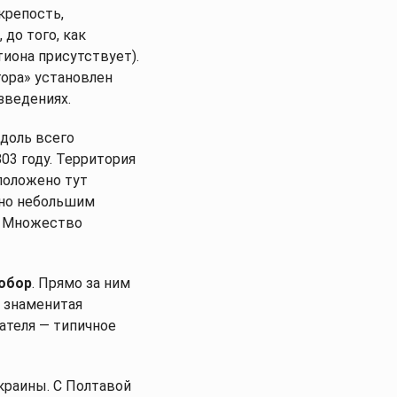
крепость,
до того, как
тиона присутствует).
гора» установлен
зведениях.
доль всего
03 году. Территория
сположено тут
ьно небольшим
. Множество
собор
. Прямо за ним
а знаменитая
сателя — типичное
краины. С Полтавой