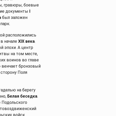
ы, гравюры, боевые
ские документы
I
а
был заложен
парк.
рой расположились
 в начале
XIX века
.
й эпохи. А центр
итвы на том месте,
ких воинов во главе
ю венчает бронзовый
 сторону Поля
таделью на берегу
нно,
Белая беседка
.
е Подольского
естовоздвиженский
льских войск