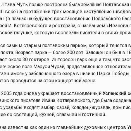
 Лтава. Чуть позже построена была земляная Полтавская 
І веке на протяжении трех месяцев наступление шведов, 
 I (в планах на будущее восстановление Подольского бас
узея И. Котляревского и ресторана, с названием «Иванова 
ской галушке, которую воспевали писатели в своих прои
ся самым старым полтавским парком, который тянется в
екта. Возраст парка — более 200 лет. Заложен он был в 18
ет около 30 гектаров. Интересен парк еще и тем, что ра
евческое поле Маруси Чурай, представленное относител
тавшимся» у заболоченного озера в низине Парка Победы
тов проводится на этой концертной арене.
 2005 года снова украшает восстановленный
Успенский 
аинского писателя Ивана Котляревского, где была создан
с усадьбы входят: амбар, сарай, колодец-журавль, дом пи
е со светлицей, кухней, спальней и гостинной.
на известна как один из главнейших духовных центров У