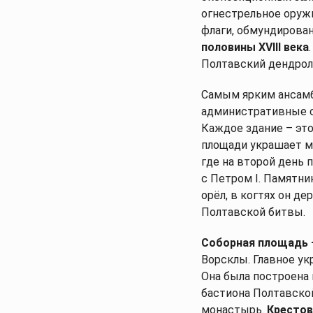
огнестрельное оруж
флаги, обмундирован
половины XVIII века
Полтавский дендрол
Самым ярким ансамб
административные с
Каждое здание – это
площади украшает м
где на второй день 
с Петром I. Памятни
орёл, в когтях он д
Полтавской битвы.
Соборная площадь 
Ворсклы. Главное ук
Она была построена 
бастиона Полтавско
монастырь.
Кресто