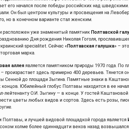
вет его начался после победы российских над шведскими
шали. Он был центром культуры и просвещения на Левобе
о, но в конечном варианте стал женским.
и расположен уже знаменитый памятник
Полтавской гал
разднованию Дня рождения Николая Гоголя, прославившег
краинский specialitet. Сейчас «
Полтавская галушка
» – эт
торговая марка.
овая аллея
является памятником природы 1970 года. По п
 – произрастает здесь примерно 400 деревьев. Тянется он
цы Сенной до площади Зыгина. Памятные знаки в Каштано
 концов. Юбилейный глобус Полтавы находится в ее начале
-лейтенанту О.И. Зыгину — в конце. У гостей Каштановой
ести цветы любых видов и сортов. Здесь есть розы, пио
ругие.
 Полтавы, и лучшей видовой площадкой города является
ысоком холме более одиннадцати веков назад возвышался