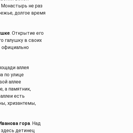
. Монастырь не раз
режье, долгое время
ушке
. Открытие его
о галушку в своих
о официально
лощади аллея
а по улице
вой аллее
, а памятник,
 аллеи есть
ны, хризантемы,
Иванова гора
. Над
 здесь детинец