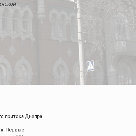
инской
жи
Статьи
го притока Днепра.
ва
. Первые