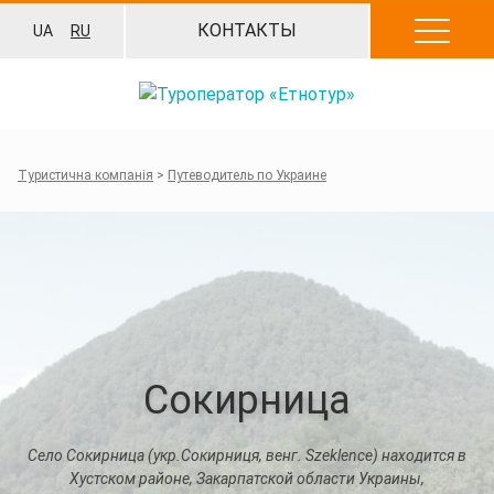
Перейти
КОНТАКТЫ
UA
RU
к
содержанию
Туристична компанія
>
Путеводитель по Украине
Сокирница
Село Сокирница (укр.Сокирниця, венг. Szeklence) находится в
Хустском районе, Закарпатской области Украины,