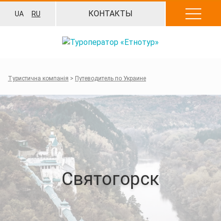
Перейти
КОНТАКТЫ
UA
RU
к
содержанию
Туристична компанія
>
Путеводитель по Украине
Святогорск