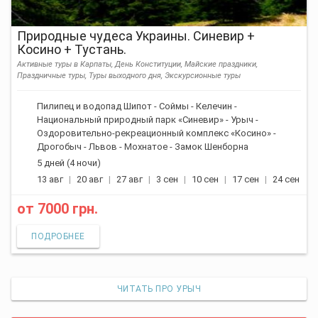
Природные чудеса Украины. Синевир +
Косино + Тустань.
Активные туры в Карпаты, День Конституции, Майские праздники,
Праздничные туры, Туры выходного дня, Экскурсионные туры
Пилипец и водопад Шипот - Соймы - Келечин -
Национальный природный парк «Синевир» - Урыч -
Оздоровительно-рекреационный комплекс «Косино» -
Дрогобыч - Львов - Мохнатое - Замок Шенборна
5 дней (4 ночи)
13 авг
20 авг
27 авг
3 сен
10 сен
17 сен
24 сен
от
7000 грн.
ПОДРОБНЕЕ
ЧИТАТЬ ПРО УРЫЧ