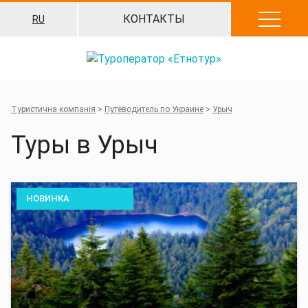
Перейти
КОНТАКТЫ
RU
к
содержанию
Туристична компанія
>
Путеводитель по Украине
>
Урыч
Туры в Урыч
НОВИНКА