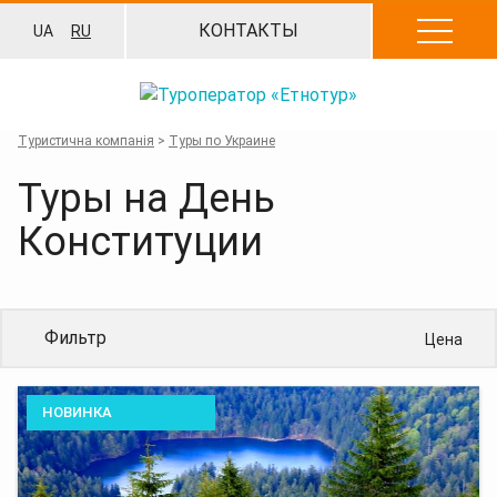
Перейти
КОНТАКТЫ
UA
RU
к
содержанию
Туристична компанія
>
Туры по Украине
Туры на День
Конституции
Фильтр
Цена
НОВИНКА