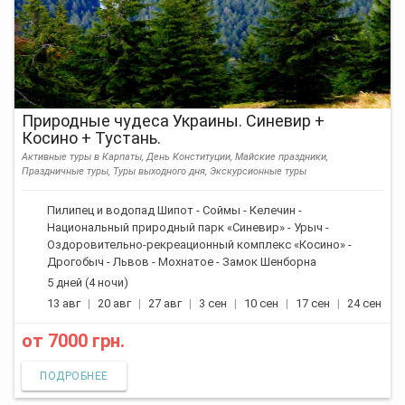
Природные чудеса Украины. Синевир +
Косино + Тустань.
Активные туры в Карпаты, День Конституции, Майские праздники,
Праздничные туры, Туры выходного дня, Экскурсионные туры
Пилипец и водопад Шипот - Соймы - Келечин -
Национальный природный парк «Синевир» - Урыч -
Оздоровительно-рекреационный комплекс «Косино» -
Дрогобыч - Львов - Мохнатое - Замок Шенборна
5 дней (4 ночи)
13 авг
20 авг
27 авг
3 сен
10 сен
17 сен
24 сен
от
7000 грн.
ПОДРОБНЕЕ