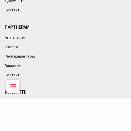
Документы
Контакты
ПАРТНЕРАМ
Агентствам
Отелям
Рекламные туры
Вакансии
Контакты
Меню
КОНТАКТЫ
+380 (67) 225-33-99
+380 (96) 435-18-36
etno@etnotur.ua