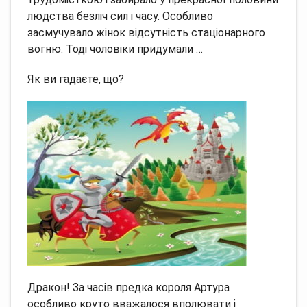
людства безліч сил і часу. Особливо
засмучувало жінок відсутність стаціонарного
вогню. Тоді чоловіки придумали …
Як ви гадаєте, що?
Дракон! За часів предка короля Артура
особливо круто вважалося вполювати і