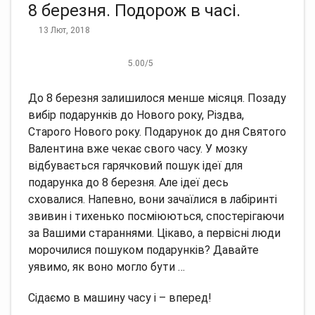
8 березня. Подорож в часі.
13 Лют, 2018
5.00
/
5
До 8 березня залишилося менше місяця. Позаду
вибір подарунків до Нового року, Різдва,
Старого Нового року. Подарунок до дня Святого
Валентина вже чекає свого часу. У мозку
відбувається гарячковий пошук ідеї для
подарунка до 8 березня. Але ідеї десь
сховалися. Напевно, вони зачаїлися в лабіринті
звивин і тихенько посміюються, спостерігаючи
за Вашими стараннями. Цікаво, а первісні люди
морочилися пошуком подарунків? Давайте
уявимо, як воно могло бути …
Сідаємо в машину часу і – вперед!