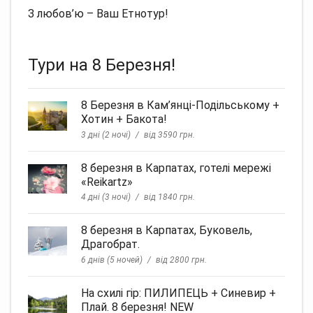
З любов’ю – Ваш Етнотур!
Тури на 8 Березня!
8 Березня в Кам’янці-Подільському +
Хотин + Бакота!
3 дні (2 ночі)
від 3590 грн.
8 березня в Карпатах, готелі мережі
«Reikartz»
4 дні (3 ночі)
від 1840 грн.
8 березня в Карпатах, Буковель,
Драгобрат.
6 днів (5 ночей)
від 2800 грн.
На схилі гір: ПИЛИПЕЦЬ + Синевир +
Плай. 8 березня! NEW