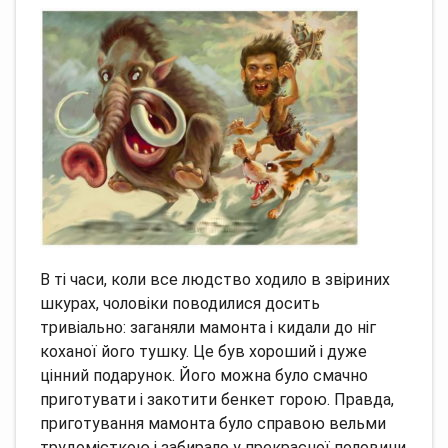
В ті часи, коли все людство ходило в звіриних
шкурах, чоловіки поводилися досить
тривіально: заганяли мамонта і кидали до ніг
коханої його тушку. Це був хороший і дуже
цінний подарунок. Його можна було смачно
приготувати і закотити бенкет горою. Правда,
приготування мамонта було справою вельми
трудомісткою і забирало у прекрасної половини