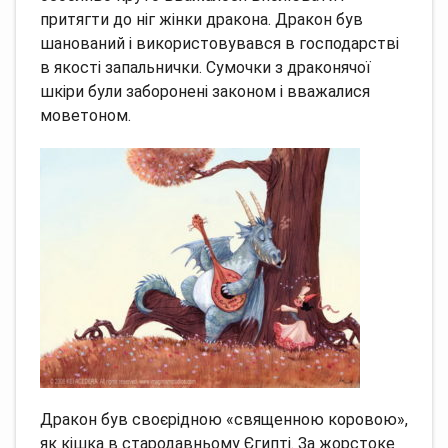
притягти до ніг жінки дракона. Дракон був
шанований і використовувався в господарстві
в якості запальнички. Сумочки з драконячої
шкіри були заборонені законом і вважалися
моветоном.
Дракон був своєрідною «священною коровою»,
як кішка в стародавньому Єгипті. За жорстоке