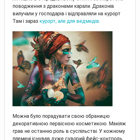
поводження з драконами карали. Драконів
вилучали у господарів і відправляли на курорт
Там і зараз
курорт, але для ведмедів.
Можна було порадувати свою обраницю
декоративною первісною косметикою.
Макіяж
грав не останню роль в суспільстві.
У кожному
племені існував дуже суворий фейс-контроль,