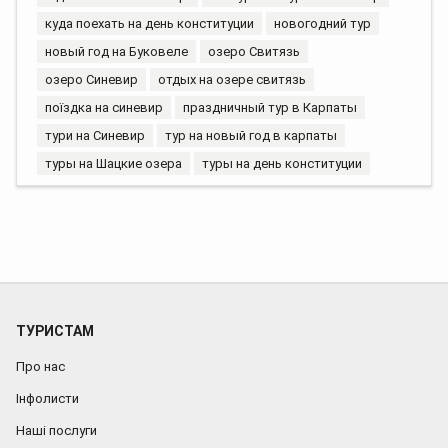
куда поехать на день конституции
новогодний тур
новый год на Буковеле
озеро Свитязь
озеро Синевир
отдых на озере свитязь
поїздка на синевир
праздничный тур в Карпаты
тури на Синевир
тур на новый год в карпаты
туры на Шацкие озера
туры на день конституции
ТУРИСТАМ
Про нас
Інфолисти
Наші послуги