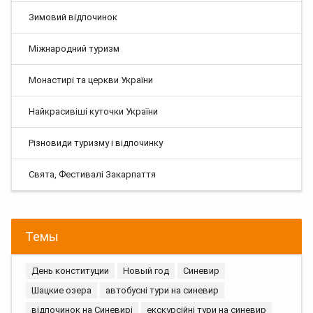
Зимовий відпочинок
Міжнародний туризм
Монастирі та церкви України
Найкрасивіші куточки України
Різновиди туризму і відпочинку
Свята, Фестивалі Закарпаття
Темы
День конституции
Новый год
Синевир
Шацкие озера
автобусні тури на синевир
відпочинок на Синевирі
екскурсійні тури на синевир