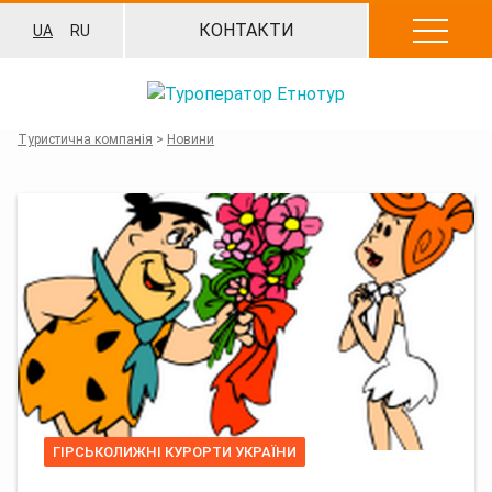
Перейти
КОНТАКТИ
UA
RU
до
вмісту
Туристична компанія
>
Новини
ГІРСЬКОЛИЖНІ КУРОРТИ УКРАЇНИ