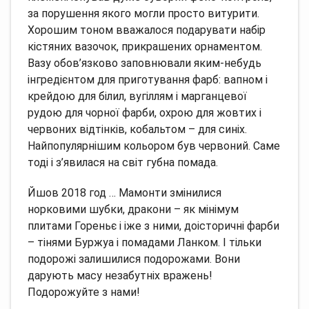
за порушення якого могли просто витурити.
Хорошим тоном вважалося подарувати набір
кістяних вазочок, прикрашених орнаментом.
Вазу обов’язково заповнювали яким-небудь
інгредієнтом для приготування фарб: вапном і
крейдою для білил, вугіллям і марганцевої
рудою для чорної фарби, охрою для жовтих і
червоних відтінків, кобальтом – для синіх.
Найпопулярнішим кольором був червоний.
Саме
тоді і з’явилася на світ губна помада.
Йшов 2018 год … Мамонти змінилися
норковими шубки, дракони – як мінімум
плитами Гореньє і іже з ними, доісторичні фарби
– тінями Буржуа і помадами Ланком.
І тільки
подорожі залишилися подорожами.
Вони
дарують масу незабутніх вражень!
Подорожуйте з нами!