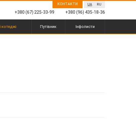
КОНТАКТИ
UA
RU
24
25
26
27
28
29
30
+380 (67) 225-33-99
+380 (96) 435-18-36
31
1
2
3
4
5
6
і котеджі
Путівник
Інфолисти