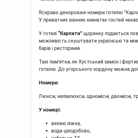
Яскраво декоровані номери готелю “Карпа
У приватних ванних кімнатах гостей чекає
У готелі
“Карпати”
щоранку подається повн
можливість скуштувати українські та міжн
барів і ресторанів.
Такі пам’ятки, як Хустський замок і фортиф
готелю. До угорського кордону можна доїх
Номери:
Люкси, напівлюкси, одномісні, двомісні, тр
У номері:
великі ліжка,
вода цілодобово,