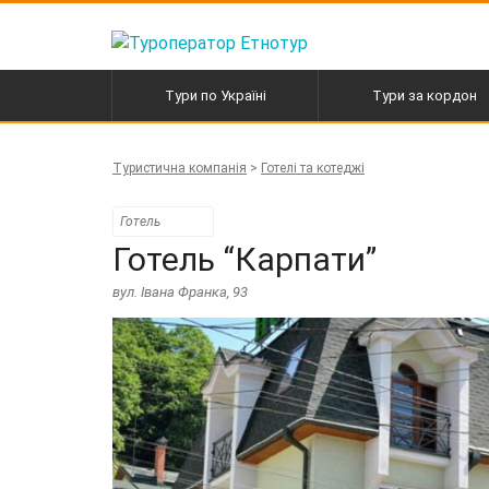
Перейти
до
вмісту
Тури по Україні
Тури за кордон
Активні тури в Карпати
Автобусні тури по Евро
Туристична компанія
>
Готелі та котеджі
Екскурсійні тури
Гірськолижні тури
Готель
Готель “Карпати”
вул. Івана Франка, 93