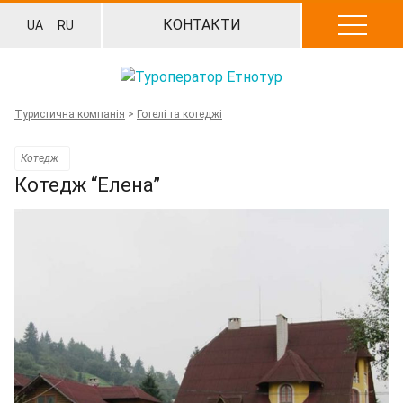
Перейти
КОНТАКТИ
UA
RU
до
вмісту
Туристична компанія
>
Готелі та котеджі
Котедж
Котедж “Елена”