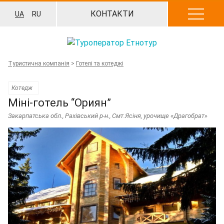
Перейти
КОНТАКТИ
UA
RU
до
вмісту
Туристична компанія
>
Готелі та котеджі
Котедж
Міні-готель “Ориян”
Закарпатська обл., Рахівський р-н., Смт.Ясіня, урочище «Драгобрат»