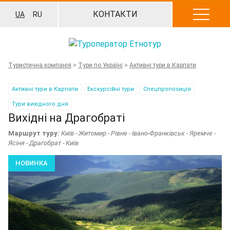
Перейти
КОНТАКТИ
UA
RU
до
вмісту
Туристична компанія
>
Тури по Україні
>
Активні тури в Карпати
Активні тури в Карпати
Екскурсійні тури
Спецпропозиція
Тури вихідного дня
Вихідні на Драгобраті
Маршрут туру:
Київ - Житомир - Рівне - Івано-Франківськ - Яремче -
Ясіня - Драгобрат - Київ
НОВИНКА