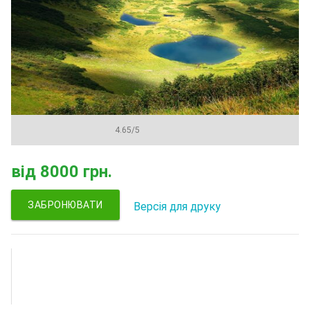
4.65
/
5
від
8000 грн.
ЗАБРОНЮВАТИ
Версія для друку