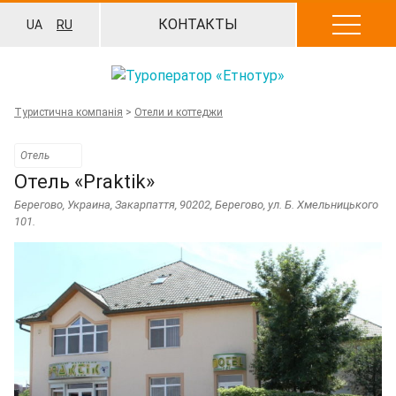
Перейти
КОНТАКТЫ
UA
RU
к
содержанию
Туристична компанія
>
Отели и коттеджи
Отель
Отель «Praktik»
Берегово
,
Украина, Закарпаття, 90202, Берегово, ул. Б. Хмельницького
101.