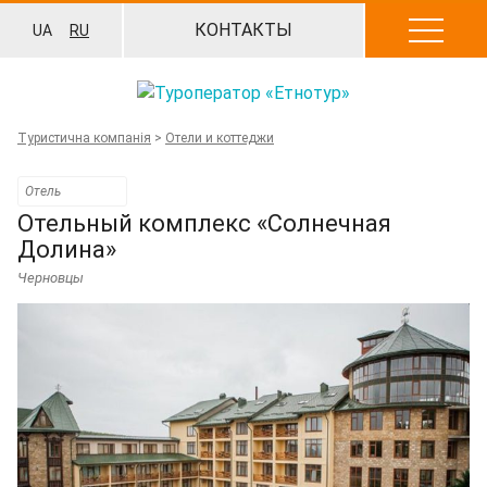
Перейти
КОНТАКТЫ
UA
RU
к
содержанию
Туристична компанія
>
Отели и коттеджи
Отель
Отельный комплекс «Солнечная
Долина»
Черновцы