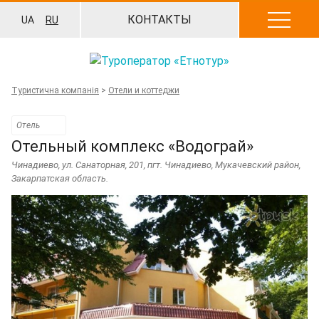
Перейти
КОНТАКТЫ
UA
RU
к
содержанию
Туристична компанія
>
Отели и коттеджи
Отель
Отельный комплекс «Водограй»
Чинадиево
,
ул. Санаторная, 201, пгт. Чинадиево, Мукачевский район,
Закарпатская область.