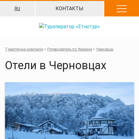
Перейти
КОНТАКТЫ
RU
к
содержанию
Туристична компанія
>
Путеводитель по Украине
>
Черновцы
Отели в Черновцах