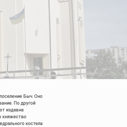
жи
Статьи
 поселение Быч. Оно
вание. По другой
 от издавна
о княжество
федрального костела