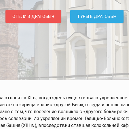
ОТЕЛИ В ДРАГОБЫЧ
ТУРЫ В ДРАГОБЫЧ
Достопримечательности
Туры
Отели/Коттед
 относят к XI в., когда здесь существовало укрепленное
месте пожарища возник «другой Быч», откуда и пошло наз
зано с тем, что поселение возникло с «другого бока» реки
сь солеварни. Из укреплений времен Галицко-Волынског
ая башня (XIII в.), впоследствии ставшая колокольней ка