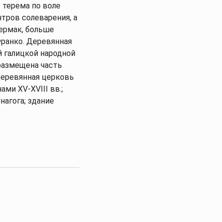
о терема по воле
нтров солеварения, а
термак, больше
ранко. Деревянная
й галицкой народной
 размещена часть
деревянная церковь
ами XV-XVIII вв.;
нагога; здание