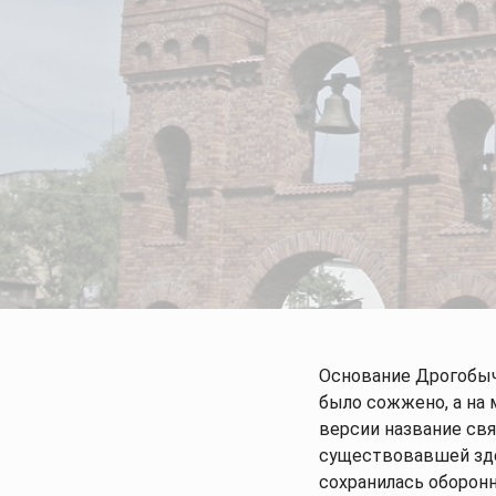
Описание
Основание Дрогобыча
было сожжено, а на 
версии название свя
существовавшей зде
сохранилась оборонн