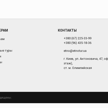
ЕРАМ
КОНТАКТЫ
+380 (67) 225-33-99
вам
+380 (96) 435-18-36
ые туры
etno@etnotur.ua
и
г. Киев, ул. Антоновича, 47, оф.
ты
этаж),
ст. м. Олимпийская
ащищены.