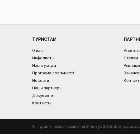
ТУРИСТАМ
ПАРТН
О нас
Агентст
Инфолисты
Отелям
Наши услуги
Рекламн
Програма лояльності
Ваканси
Новости
Контак
Наши партнеры
Документы
Контакты
© Туристическая компания Этнотур 2026. Все права з