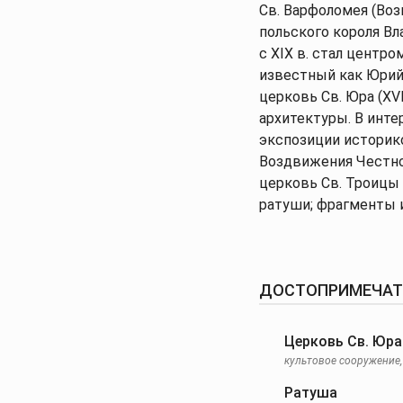
Св. Варфоломея (Воз
польского короля Вл
с XIX в. стал центр
известный как Юрий
церковь Св. Юра (XV
архитектуры. В интер
экспозиции историк
Воздвижения Честного
церковь Св. Троицы 
ратуши; фрагменты 
ДОСТОПРИМЕЧАТЕ
Церковь Св. Юра
культовое сооружение, 
Ратуша