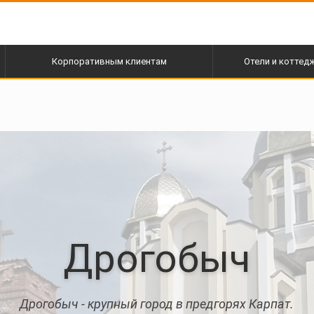
Корпоративным клиентам
Отели и коттед
Дрогобыч
Дрогобыч - крупный город в предгорях Карпат.