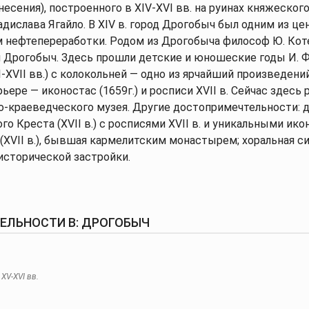
несения), построенного в XIV-XVI вв. на руинах княжеског
адислава Ягайло. В XIV в. город Дрогобыч был одним из це
ом нефтепереработки. Родом из Дрогобыча философ Ю. Ко
 Дрогобыч. Здесь прошли детские и юношеские годы И. Ф
I-XVII вв.) с колокольней — одно из ярчайший произведени
ьере — иконостас (1659г.) и росписи XVII в. Сейчас здесь
о-краеведческого музея. Другие достопримечтельности: 
 Креста (XVII в.) c росписями XVII в. и уникальными икон
(XVII в.), бывшая кармелитским монастырем; хоральная си
исторической застройки.
ЛЬНОСТИ В: ДРОГОБЫЧ
XV-XVI вв.