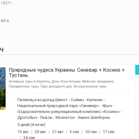
1927 г.
XIX в.
ЫЧ
Природные чудеса Украины. Синевир + Косино +
Тустань.
Активные туры в Карпаты, День Конституции, Майские праздники,
Праздничные туры, Туры выходного дня, Экскурсионные туры
Пилипец и водопад Шипот - Соймы - Келечин -
Национальный природный парк «Синевир» - Урыч -
Оздоровительно-рекреационный комплекс «Косино» -
Дрогобыч - Львов - Мохнатое - Замок Шенборна
5 дней (4 ночи)
13 авг
20 авг
27 авг
3 сен
10 сен
17 сен
24 сен