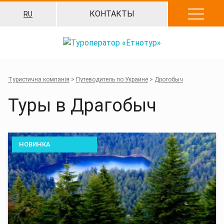
Перейти
КОНТАКТЫ
RU
к
содержанию
Туристична компанія
>
Путеводитель по Украине
>
Дрогобыч
Туры в Драгобыч
НОВИНКА