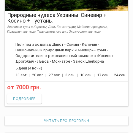
Природные чудеса Украины. Синевир +
Косино + Тустань.
Активные туры в Карпаты, День Конституции, Майские праздники,
Праздничные туры, Туры выходного дня, Экскурсионные туры
Пилипец и водопад Шипот - Соймы - Келечин -
Национальный природный парк «Синевир» - Урыч -
Оздоровительно-рекреационный комплекс «Косино» -
Дрогобыч - Львов - Мохнатое - Замок Шенборна
5 дней (4 ночи)
13 авг
20 авг
27 авг
3 сен
10 сен
17 сен
24 сен
от
7000 грн.
ПОДРОБНЕЕ
ЧИТАТЬ ПРО ДРОГОБЫЧ