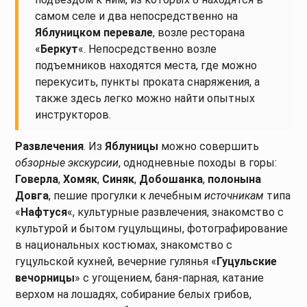
самом селе и два непосредственно на
Яблуницком перевале
, возле ресторана
«
Беркут
«. Непосредственно возле
подъемников находятся места, где можно
перекусить, пункты проката снаряжения, а
также здесь легко можно найти опытных
инструкторов.
Развлечения
. Из
Яблуницы
можно совершить
обзорные экскурсии
, однодневные походы в горы:
Говерла
,
Хомяк
,
Синяк
,
Добошанка
,
полонына
Довга
, пешие прогулки к лечебным
источникам
типа
«
Нафтуся
«, культурные развлечения, знакомство с
культурой и бытом гуцульщины, фотографирование
в национальных костюмах, знакомство с
гуцульской кухней, вечерние гулянья «
Гуцульские
вечорницы
» с угощением, баня-парная, катание
верхом на лошадях, собирание белых грибов,