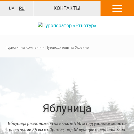
Перейти
КОНТАКТЫ
UA
RU
к
содержанию
Туристична компанія
>
Путеводитель по Украине
Яблуница
Яблуница расположена на высоте 960 м над уровнем моря на
расстоянии 35 км от Яремче, под Яблуницким перевалом на