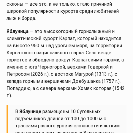
склоны — все это, и не только, стало причиной
широкой популярности курорта среди любителей
лыж и борда.
Яблуница
— это высокогорный горнолыжный и
климатический курорт Карпат, который находится
на высоте 960 м. над уровнем моря, на территории
Карпатского национального парка. Село везде
гористое и обведено вокруг Карпатскими горами, а
именно с юга Черногорой, верхами Говерлой и
Петросом (2026 г.), с востока Магурой (1313 г.), с
запада горными вершинами Довбушанка (1757 г.),
Попаддею, а с севера верхами Хомяк которая (1542
г.).
В
Яблунице
размещены 10 бугельных
подъемников длиной от 100 до 1000 м с
трассами разного уровня сложности и легким
подъездом к ним, из которых 8 находятся в