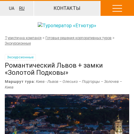
Перейти
КОНТАКТЫ
UA
RU
к
содержанию
Туристична компанія
>
Готовые решения корпоративных туров
>
Экскурсионные
Экскурсионные
Романтический Львов + замки
«Золотой Подковы»
Маршрут тура:
Киев - Львов – Олесько – Подгорцы – Золочев –
Киев