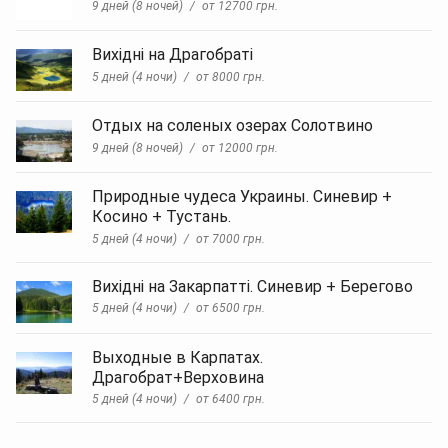
9 дней (8 ночей)
от 12700 грн.
горнолыжные
туры
в
Вихідні на Драгобраті
Карпаты
5 дней (4 ночи)
от 8000 грн.
на
Новый
год
Отдых на соленых озерах Солотвино
2021,
9 дней (8 ночей)
от 12000 грн.
2021
Карпаты
цены,
Природные чудеса Украины. Синевир +
Новый
Косино + Тустань.
год
5 дней (4 ночи)
от 7000 грн.
Драгобрат
цены,
куда
Вихідні на Закарпатті. Синевир + Берегово
поехать
5 дней (4 ночи)
от 6500 грн.
на
новый
Выходные в Карпатах.
год,
отдых
Драгобрат+Верховина
в
5 дней (4 ночи)
от 6400 грн.
Карпатах
на
Новый