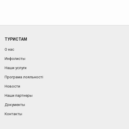
год.
Новый
год
во
Львове
ТУРИСТАМ
О нас
Инфолисты
Наши услуги
Програма лояльності
Новости
Наши партнеры
Документы
Контакты