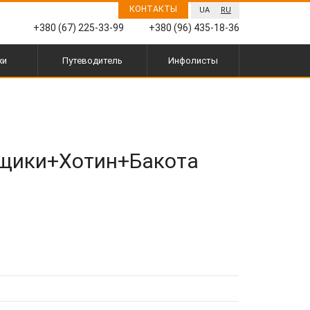
КОНТАКТЫ
UA
RU
+380 (67) 225-33-99
+380 (96) 435-18-36
жи
Путеводитель
Инфолисты
ещики+Хотин+Бакота