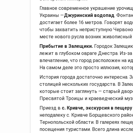
Главное современное украшение урочищ
Украины —
Джуринский водопад
. Фонта
достигает более 16 метров. Говорят вод
чтобы захватить неприступную Червоног
месте нового русла возник живописный 
Прибытие в Залещики.
Городок Залещики
лежит в глубоком овраге Днестра. Из-за
впечатление, что город расположен на ид
На самом деле это просто иллюзия, кото
История города достаточно интересна. 
столицей нескольких государств. В Зале
которые стоит заглянуть — старый дворе
Пресвятой Троицы и краеведческий муз
Приезд в
с.
Кривче, экскурсия в пещеру
неподалеку с. Кривче Борщевского райо
Тернопольской области. В галереях пещ
посещения туристами. Всего длина иссле