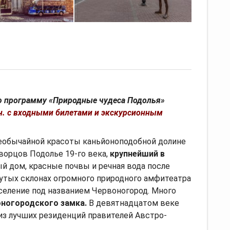
ю программу «Природные чудеса Подолья»
грн. с входными билетами и экскурсионным
Необычайной красоты каньйоноподобной долине
ворцов Подолье 19-го века,
крупнейший в
й дом, красные почвы и речная вода после
рутых склонах огромного природного амфитеатра
селение под названием Червоногород. Много
ногородского замка.
В девятнадцатом веке
из лучших резиденций правителей Австро-