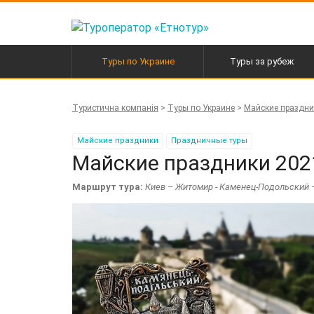
Перейти
к
содержанию
Туры по Украине
Туры за рубеж
Активные туры в Карпаты
Автобусные туры по
Европе
Туристична компанія
>
Туры по Украине
>
Майские праздни
Экскурсионные туры
Горнолыжные туры
Майские праздники
Праздничные туры
Майские праздники 20
Маршрут тура:
Киев – Житомир - Каменец-Подольский –