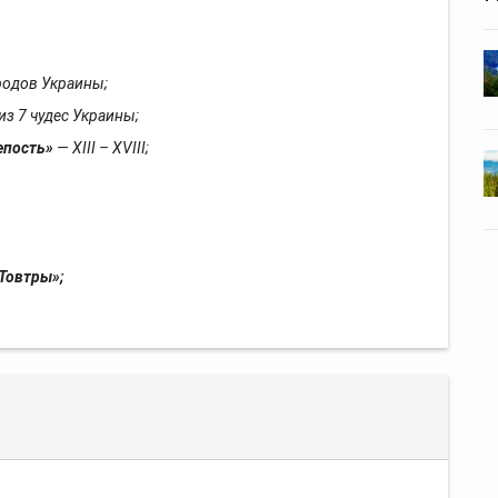
родов Украины;
 из 7 чудес Украины;
епость»
— ХІІІ – XVIII;
Товтры»;