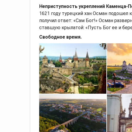
Неприступность укреплений Каменца-П
1621 году турецкий хан Осман подошел к 
получил ответ: «Сам Бог!» Осман разверну
ставшую крылатой: «Пусть Бог ее и бер
Свободное время.