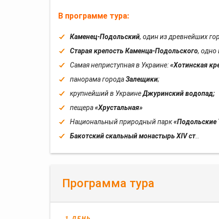
В программе тура:
Каменец-Подольский
, один из древнейших го
Старая крепость Каменца-Подольского
, одно
Самая неприступная в Украине:
«Хотинская кр
панорама города
Залещики
;
крупнейший в Украине
Джуринский водопад;
пещера
«Хрустальная»
Национальный природный парк
«Подольские 
Бакотский скальный монастырь ΧIV ст
..
Программа тура
1 ДЕНЬ.