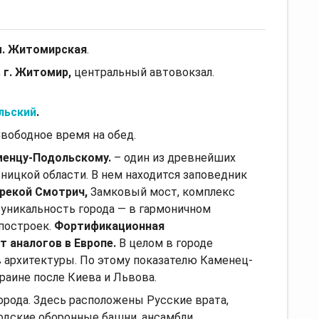
м. Житомирская
.
в г. Житомир,
центральный автовокзал.
льский
.
Свободное время на обед.
менцу-Подольскому.
– один из древнейших
ницкой области. В нем находится заповедник
рекой Смотрич,
Замковый мост, комплекс
 уникальность города — в гармоничном
построек.
Фортификационная
 аналогов в Европе.
В целом в городе
 архитектуры. По этому показателю Каменец-
раине после Киева и Львова.
орода. Здесь расположены Русские врата,
одские оборонные башни, ансамбли