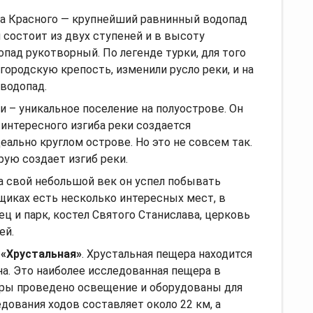
а Красного — крупнейший равнинный водопад
н состоит из двух ступеней и в высоту
опад рукотворный. По легенде турки, для того
ородскую крепость, изменили русло реки, и на
водопад.
 – уникальное поселение на полуострове. Он
 интересного изгиба реки создается
еально круглом острове. Но это не совсем так.
рую создает изгиб реки.
За свой небольшой век он успел побывать
щиках есть несколько интересных мест, в
ц и парк, костел Святого Станислава, церковь
ей.
 «Хрустальная»
. Хрустальная пещера находится
на. Это наиболее исследованная пещера в
еры проведено освещение и оборудованы для
дования ходов составляет около 22 км, а