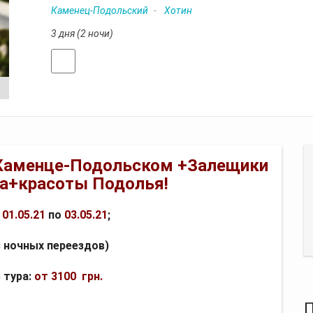
Каменец-Подольский
Хотин
3 дня (2 ночи)
Отзывы
 Каменце-Подольском +Залещики
та+красоты Подолья!
с
01.05.21
по
03.05.21
;
з ночных переездов)
 тура:
от 3100 грн.
П