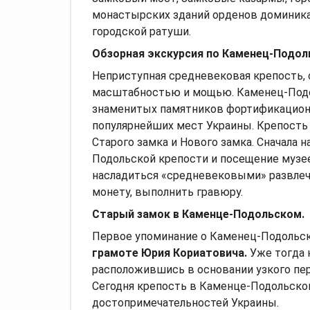
монастырских зданий орденов доминика
городской ратуши.
Обзорная экскурсия по Каменец-Подол
Неприступная средневековая крепость, 
масштабностью и мощью. Каменец-Подо
знаменитых памятников фортификационн
популярнейших мест Украины. Крепость 
Старого замка и Нового замка. Сначала 
Подольской крепости и посещение музее
насладиться «средневековыми» развлече
монету, выполнить гравюру.
Старый замок в Каменце-Подольском.
Первое упоминание о Каменец-Подольск
грамоте Юрия Кориатовича.
Уже тогда 
расположившись в основании узкого пе
Сегодня крепость в Каменце-Подольско
достопримечательностей Украины.