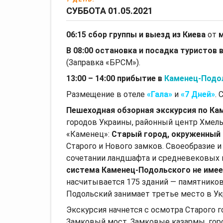
СУББОТА 01.05.2021
06:15 сбор группы и выезд из Киева
от
В 08:00 остановка и посадка туристов 
(Заправка «БРСМ»).
13:00 – 14:00 прибытие в
Каменец-Подо
Размещение в отеле
«Гала»
и
«7 Дней»
. 
Пешеходная обзорная экскурсия по Ка
городов Украины, районный центр Хмель
«Каменец»:
Старый город, окруженный 
Старого и Нового замков. Своеобразие и
сочетании ландшафта и средневековых 
система Каменец-Подольского не имеет
насчитывается 175 зданий — памятников
Подольский занимает третье место в Ук
Экскурсия начнется с осмотра Старого г
Замковый мост, Замковые казармы, гор