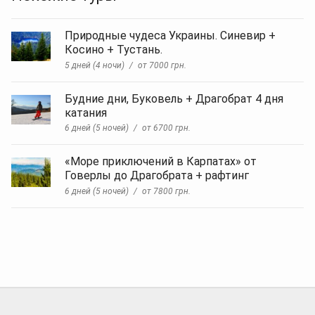
туры
в
карпаты,
Природные чудеса Украины. Синевир +
цены
Косино + Тустань.
рождество
5 дней (4 ночи)
от 7000 грн.
карпаты,
рождество
2021
Будние дни, Буковель + Драгобрат 4 дня
буковель,
катания
Рождество
6 дней (5 ночей)
от 6700 грн.
в
Ясиня,
Автобус
«Море приключений в Карпатах» от
Киев,
Говерлы до Драгобрата + рафтинг
Ясиня,
6 дней (5 ночей)
от 7800 грн.
Буковель
на
Рождество
2021..