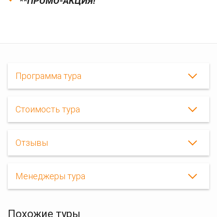
**
ПРОМО-АКЦИЯ!
Программа тура
Стоимость тура
Рождество
Отзывы
2021
в
Карпатах,рождество
на
Менеджеры тура
буковели,горнолыжные
туры
в
карпаты,
Похожие туры
автобусные