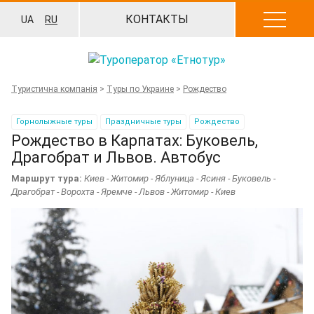
Перейти
КОНТАКТЫ
UA
RU
к
содержанию
Туристична компанія
>
Туры по Украине
>
Рождество
Горнолыжные туры
Праздничные туры
Рождество
Рождество в Карпатах: Буковель,
Драгобрат и Львов. Автобус
Маршрут тура:
Киев - Житомир - Яблуница - Ясиня - Буковель -
Драгобрат - Ворохта - Яремче - Львов - Житомир - Киев