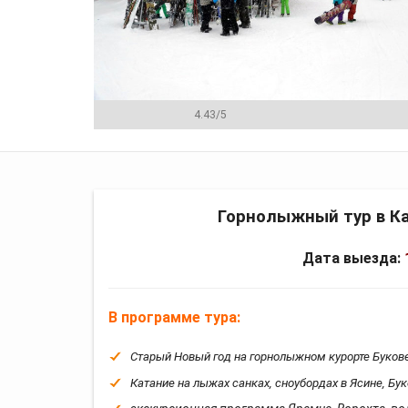
4.43
/
5
Программа
Цена
Менеджеры
Горнолыжный тур в К
Дата выезда:
В программе тура:
Старый Новый год на горнолыжном курорте Буков
Катание на лыжах санках, сноубордах в Ясине, Бук