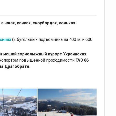
 лыжах, санках, сноубордах, коньках
.
синях
(2 бугельных подъемника на 400 м. и 600
ивысший горнолыжный курорт Украинских
нспортом повышенной проходимости
ГАЗ 66
.
 на Драгобрате
.