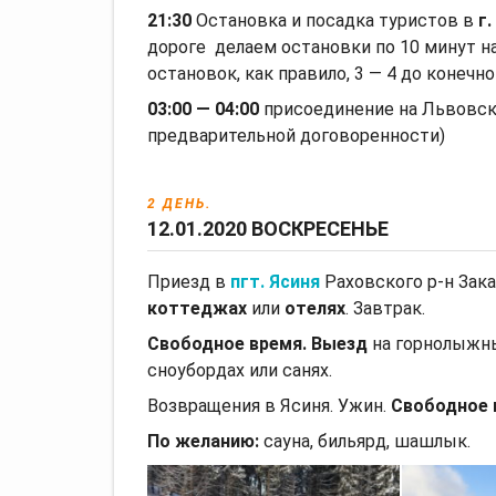
21:30
Остановка и посадка туристов в
г
дороге делаем остановки по 10 минут н
остановок, как правило, 3 — 4 до конечно
03:00 — 04:00
присоединение на Львовско
предварительной договоренности)
2 ДЕНЬ.
12.01.2020 ВОСКРЕСЕНЬЕ
Приезд в
пгт. Ясиня
Раховского р-н Зака
коттеджах
или
отелях
. Завтрак.
Свободное время.
Выезд
на горнолыжн
сноубордах или санях.
Возвращения в Ясиня. Ужин.
Свободное 
По желанию:
сауна, бильярд, шашлык.