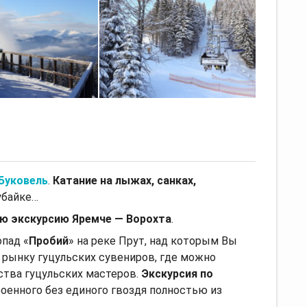
Буковель
.
Катание на лыжах, санках,
оубайке…
ую экскурсию Яремче — Ворохта
.
пад «
Пробий
» на реке Прут, над которым Вы
 рынку гуцульских сувениров, где можно
ства гуцульских мастеров.
Экскурсия по
роенного без единого гвоздя полностью из