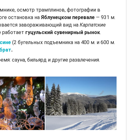
емнике, осмотр трамплинов, фотографии в
оге остановка на
Яблунецком перевале
— 931 м.
рывается завораживающий вид на
Карпатские
е работает
гуцульский сувенирный рынок
.
сине
(2 бугельных подъемника на 400 м. и 600 м.
брат
.
емя: сауна, бильярд и другие развлечения.