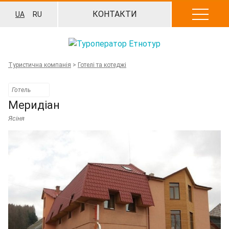
Перейти
КОНТАКТИ
UA
RU
до
вмісту
Туристична компанія
>
Готелі та котеджі
Готель
Меридіан
Ясіня