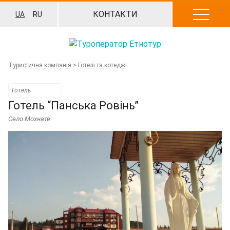
Перейти
КОНТАКТИ
UA
RU
до
вмісту
Туристична компанія
>
Готелі та котеджі
Готель
Готель “Панська Ровінь”
Село Мохнате