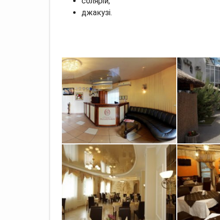
солярій,
джакузі.