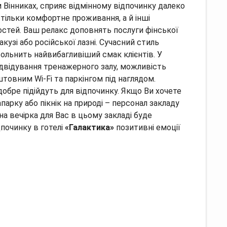
м Вінниках, сприяє відмінному відпочинку далеко
 тільки комфортне проживання, а й інші
остей. Ваш релакс доповнять послуги фінської
узі або російської лазні. Сучасний стиль
овольнить найвибагливіший смак клієнтів. У
ідвідування тренажерного залу, можливість
товним Wi-Fi та паркінгом під наглядом.
обре підійдуть для відпочинку. Якщо Ви хочете
парку або пікнік на природі – персонал закладу
а вечірка для Вас в цьому закладі буде
дпочинку в готелі
«Галактика»
позитивні емоції