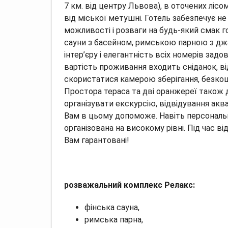
7 км. від центру Львова), в оточених лісо
від міської метушні. Готель забезпечує не
можливості і розваги на будь-який смак г
сауни з басейном, римською парною з джак
інтер’єру і елегантність всіх номерів зад
вартість проживання входить сніданок, в
скористатися камерою зберігання, безкош
Простора тераса та дві оранжереї також д
організувати екскурсію, відвідування аква
Вам в цьому допоможе. Навіть персональн
організована на високому рівні. Під час ві
Вам гарантовані!
розважальний комплекс Релакс:
фінська сауна,
римська парна,