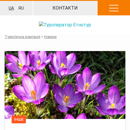
Перейти
КОНТАКТИ
UA
RU
до
вмісту
Туристична компанія
>
Новини
ІНШЕ