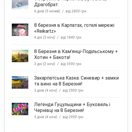
Драгобрат.
6 днів (5 ночей)
від 2800 грн.
8 березня в Карпатах, готелі мережі
«Reikartz»
4 дні (3 ночі)
від 1840 грн.
8 Березня в Кам’янці-Подільському +
Хотин + Бакота!
3 дні (2 ночі)
від 3590 грн.
Закарпатська Казка: Синевир + замки
та вино на 8 Березня!
5 днів (4 ночі)
від 2900 грн.
Легенди Гуцульщини + Буковель і
Чернівці на 8 Березня!
5 днів (4 ночі)
від 2950 грн.