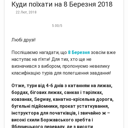
Куди поїхати на 8 Березня 2018
22 Лют, 2018
5.00
/
5
Любі друзі!
Поспішаємо нагадати, що
8 Березня
зовсім вже
наступає на п’яти!
Для тих, хто ще не
визначився з вибором, пропонуємо невелику
класифікацію турів для полегшення завдання!
Отже, тури від 4-6 днів з катанням на лижах,
бордах, бігових лижах, санках і тарілках,
ковзанах, Segway, канатно-крісельна дорога,
бугельні підйомники, прокат устаткування,
інструктора для початківців, і звичайно ж –
високі схили Боржавського хребта і
Яблунецького перевалу, де з висоти