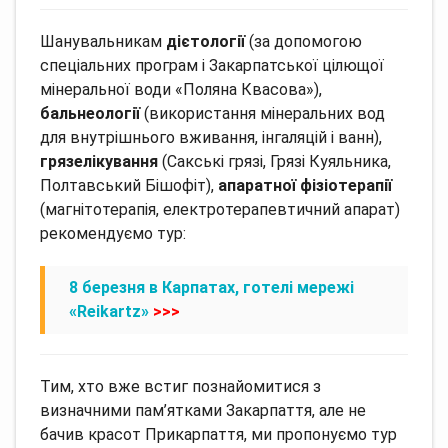
Шанувальникам
дієтології
(за допомогою
спеціальних програм і Закарпатської цілющої
мінеральної води «Поляна Квасова»),
бальнеології
(використання мінеральних вод
для внутрішнього вживання, інгаляцій і ванн),
грязелікування
(Сакські грязі, Грязі Куяльника,
Полтавський Бішофіт),
апаратної фізіотерапії
(магнітотерапія, електротерапевтичний
апарат)
рекомендуємо тур:
8 березня в Карпатах, готелі мережі
«Reikartz»
>>>
Тим, хто вже встиг познайомитися з
визначними пам’ятками Закарпаття, але не
бачив красот Прикарпаття, ми пропонуємо тур