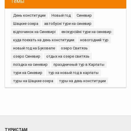
Темы
День конституции
Новый год
Синевир
Шацкие озера
автобусні тури на синевир
відпочинок на Синевирі
екскурсійні тури на синевир
куда поехать на день конституции
новогодний тур
новый год на Буковеле
озеро Свитязь
озеро Синевир
отдых на озере свитязь
поїздка на синевир
праздничный тур в Карпаты
тури на Синевир
тур на новый год в карпаты
туры на Шацкие озера
туры на день конституции
ТУРИСТАМ