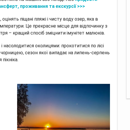
ансферт, проживання та екскурсії >>>
оцінять піщані пляжі і чисту воду озер, яка в
емператури. Це прекрасне місце для відпочинку з
ітря – кращий спосіб зміцнити імунітет малюків.
і насолодитися околицями: прокотитися по лісі
 чорницею, сезон якої випадає на липень-серпень
 пікніка.