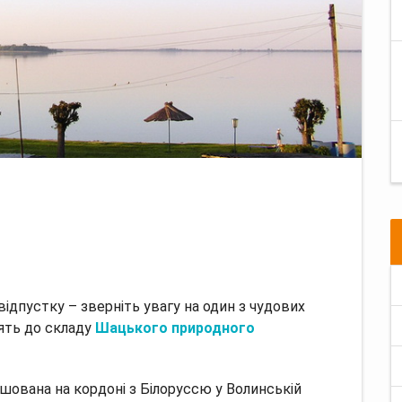
відпустку – зверніть увагу на один з чудових
дять до складу
Шацького природного
ашована на кордоні з Білоруссю у Волинській