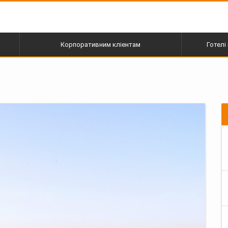
Корпоративним кліентам
Готелі 
пі