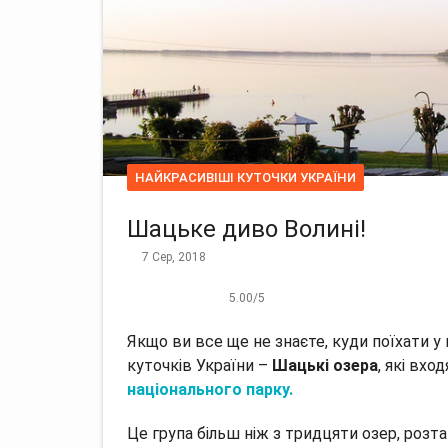
НАЙКРАСИВІШІ КУТОЧКИ УКРАЇНИ
Шацьке диво Волині!
7 Сер, 2018
5.00
/
5
Якщо ви все ще не знаєте, куди поїхати у 
куточків України –
Шацькі озера
, які вхо
національного парку.
Це група більш ніж з тридцяти озер, розт