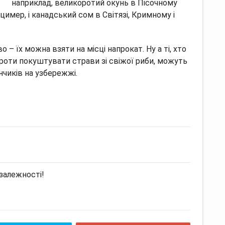
наприклад, великоротий окунь в Пісочному
юцимер, і канадський сом в Світязі, Кримному і
 – їх можна взяти на місці напрокат. Ну а ті, хто
роти покуштувати страви зі свіжої риби, можуть
нчиків на узбережжі.
залежності!