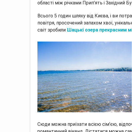
області між річками Прип’ять і Західний Бу
Всього 5 годин шляху від Києва, і ви пот
повітря, просочений запахом хвої, унікаль
світ зробили
Шацькі озера прекрасним мі
Сюди можна приїхати всією сім’єю, відп
романтичний вікенд. Дістатися можна сам