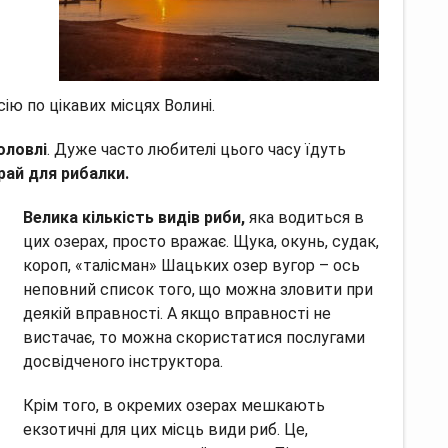
ю по цікавих місцях Волині.
оловлі
. Дуже часто любителі цього часу їдуть
рай для рибалки.
Велика кількість видів риби,
яка водиться в
цих озерах, просто вражає. Щука, окунь, судак,
короп, «талісман» Шацьких озер вугор – ось
неповний список того, що можна зловити при
деякій вправності. А якщо вправності не
вистачає, то можна скористатися послугами
досвідченого інструктора.
Крім того, в окремих озерах мешкають
екзотичні для цих місць види риб. Це,