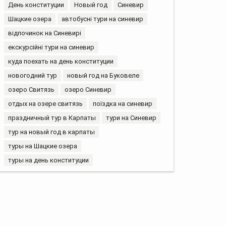
День конституции
Новый год
Синевир
Шацкие озера
автобусні тури на синевир
відпочинок на Синевирі
екскурсійні тури на синевир
куда поехать на день конституции
новогодний тур
новый год на Буковеле
озеро Свитязь
озеро Синевир
отдых на озере свитязь
поїздка на синевир
праздничный тур в Карпаты
тури на Синевир
тур на новый год в карпаты
туры на Шацкие озера
туры на день конституции