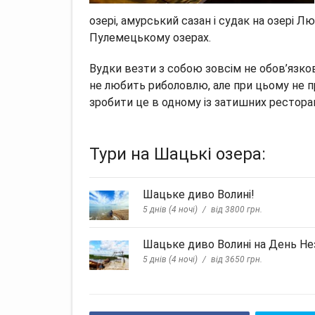
озері, амурський сазан і судак на озері Л
Пулемецькому озерах.
Вудки везти з собою зовсім не обов’язково
не любить риболовлю, але при цьому не п
зробити це в одному із затишних рестора
Тури на Шацькі озера:
Шацьке диво Волині!
5 днів (4 ночі)
від 3800 грн.
Шацьке диво Волині на День Не
5 днів (4 ночі)
від 3650 грн.