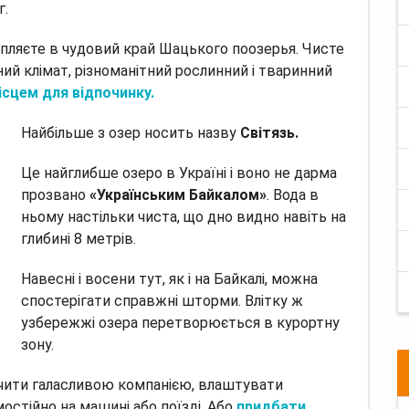
г.
рапляєте в чудовий край Шацького поозерья. Чисте
ний клімат, різноманітний рослинний і тваринний
сцем для відпочинку.
Найбільше з озер носить назву
Світязь.
Це найглибше озеро в Україні і воно не дарма
прозвано
«Українським Байкалом»
. Вода в
ньому настільки чиста, що дно видно навіть на
глибині 8 метрів.
Навесні і восени тут, як і на Байкалі, можна
спостерігати справжні шторми. Влітку ж
узбережжі озера перетворюється в курортну
зону.
очити галасливою компанією, влаштувати
остійно на машині або поїзді. Або
придбати